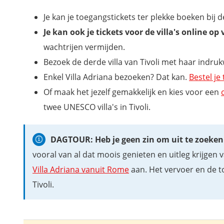
Villa d'Este, een meesterwerk van de renaissance
Je kan je toegangstickets ter plekke boeken bij d
Villa Gregoriana
Je kan ook je tickets voor de villa's online o
Waar bevinden zich de villa’s van Tivoli?
wachtrijen vermijden.
Wat zijn de openingsuren van de villa's in Tivoli?
Bezoek de derde villa van Tivoli met haar indr
Waar overnachten in Rome? Onze favoriete adresjes
Enkel Villa Adriana bezoeken? Dat kan.
Bestel je
Download ook je gratis stadswandeling Rome
Of maak het jezelf gemakkelijk en kies voor een
twee UNESCO villa's in Tivoli.
DAGTOUR: Heb je geen zin om uit te zoeken h
vooral van al dat moois genieten en uitleg krijgen
Villa Adriana vanuit Rome
aan. Het vervoer en de to
Tivoli.