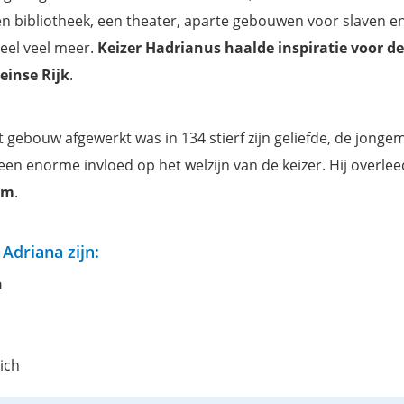
een bibliotheek, een theater, aparte gebouwen voor slaven e
eel veel meer.
Keizer Hadrianus haalde inspiratie voor de
einse Rijk
.
t gebouw afgewerkt was in 134 stierf zijn geliefde, de jonge
een enorme invloed op het welzijn van de keizer. Hij overleed
um
.
 Adriana zijn:
n
ich