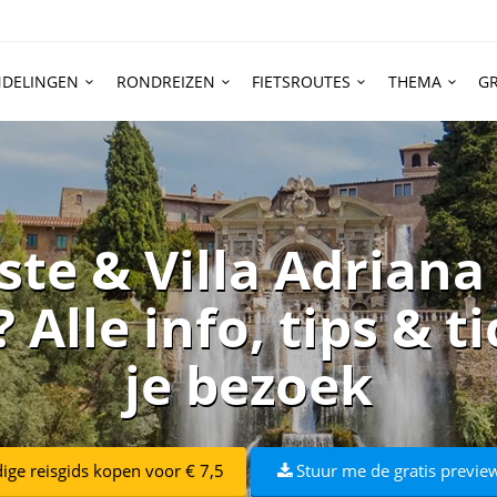
DELINGEN
RONDREIZEN
FIETSROUTES
THEMA
GR
Este & Villa Adriana 
Alle info, tips & t
je bezoek
dige reisgids kopen voor € 7,5
Stuur me de gratis preview