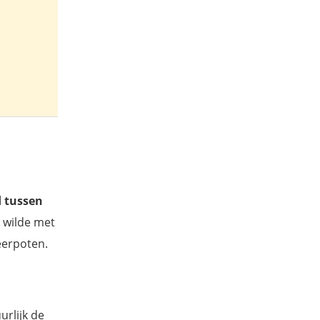
 tussen
j wilde met
eerpoten.
urlijk de