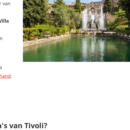
r van
Villa
en
a
rhand
.
's van Tivoli?