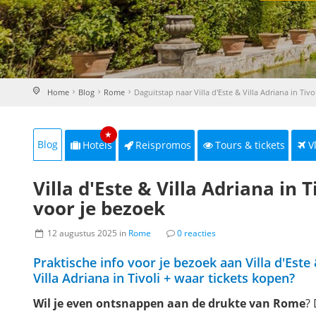
Home
Blog
Rome
Daguitstap naar Villa d'Este & Villa Adriana in Tivo
★
Blog
Hotels
Reispromos
Tours & tickets
V
Villa d'Este & Villa Adriana in T
voor je bezoek
12 augustus 2025 in
Rome
0 reacties
Praktische info voor je bezoek aan Villa d'Este
Villa Adriana in Tivoli + waar tickets kopen?
Wil je even ontsnappen aan de drukte van Rome
?