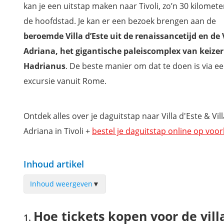
kan je een uitstap maken naar Tivoli, zo’n 30 kilomete
de hoofdstad. Je kan er een bezoek brengen aan de
beroemde Villa d’Este uit de renaissancetijd en de 
Adriana, het gigantische paleiscomplex van keizer
Hadrianus
. De beste manier om dat te doen is via e
excursie vanuit Rome.
Ontdek alles over je daguitstap naar Villa d'Este & Vill
Adriana in Tivoli +
bestel je daguitstap online op voo
Inhoud artikel
Inhoud weergeven
▼
Hoe tickets kopen voor de villa's van Tivoli?
Hoe tickets kopen voor de villa
Villa Adriana, het paleis van keizer Hadrianus