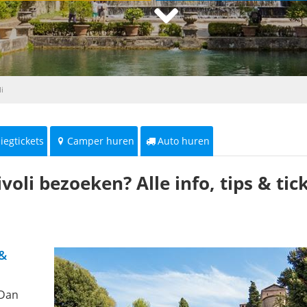
li
liegtickets
Camper huren
Auto huren
ivoli bezoeken? Alle info, tips & tic
 &
 Dan