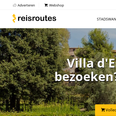
Adverteren
Webshop
STADSWAN
Villa d'
bezoeken? 
Volle