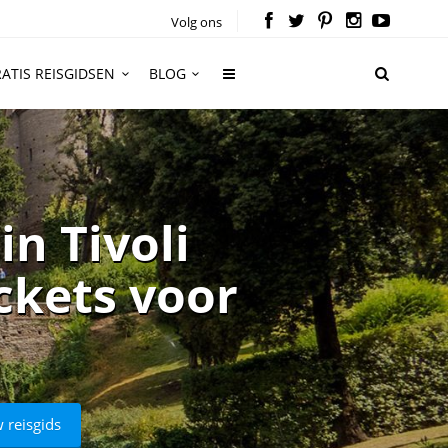
Volg ons
ATIS REISGIDSEN
BLOG
in Tivoli
ickets voor
 reisgids