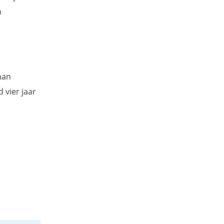
n
man
 vier jaar