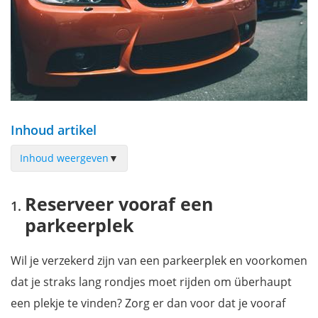
Inhoud artikel
Inhoud weergeven
▼
Reserveer vooraf een parkeerplek
Reserveer vooraf een
Parkeren aan de buitenkant van de stad
parkeerplek
Plan je reis goed
Wil je verzekerd zijn van een parkeerplek en voorkomen
dat je straks lang rondjes moet rijden om überhaupt
een plekje te vinden? Zorg er dan voor dat je vooraf