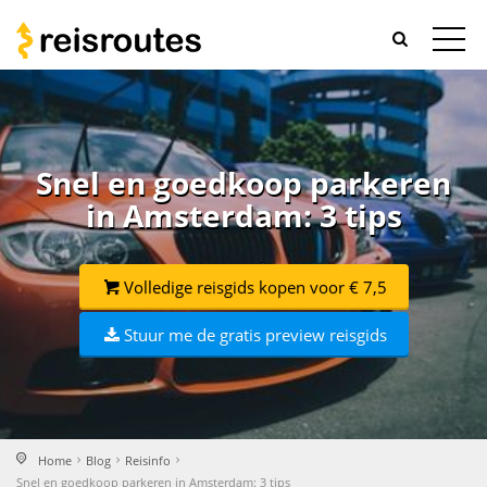
Snel en goedkoop parkeren
in Amsterdam: 3 tips
Volledige reisgids kopen voor € 7,5
Stuur me de gratis preview reisgids
Home
Blog
Reisinfo
Snel en goedkoop parkeren in Amsterdam: 3 tips