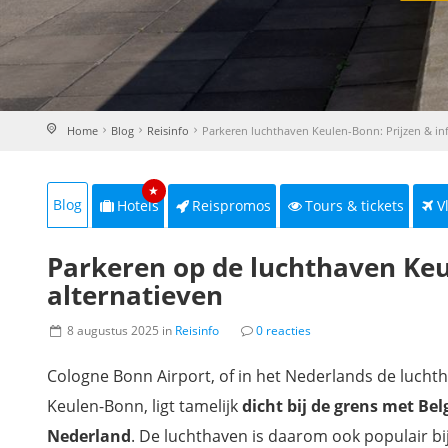
Home
Blog
Reisinfo
Parkeren luchthaven Keulen-Bonn: Prijzen & in
★
Blog
Hotels
Reispromos
Tours & tickets
V
Parkeren op de luchthaven Keul
alternatieven
8 augustus 2025 in
Reisinfo
0 reacties
Cologne Bonn Airport, of in het Nederlands de lucht
Keulen-Bonn, ligt tamelijk
dicht bij de grens met Bel
Nederland
. De luchthaven is daarom ook populair bi