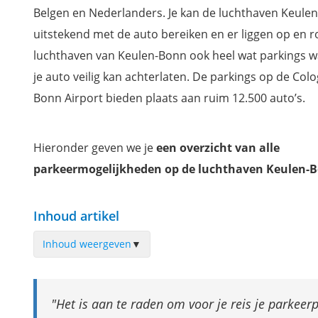
Belgen en Nederlanders. Je kan de luchthaven Keule
uitstekend met de auto bereiken en er liggen op en 
luchthaven van Keulen-Bonn ook heel wat parkings w
je auto veilig kan achterlaten. De parkings op de Col
Bonn Airport bieden plaats aan ruim 12.500 auto’s.
Hieronder geven we je
een overzicht van alle
parkeermogelijkheden op de luchthaven Keulen-
Inhoud artikel
Inhoud weergeven
▼
Op de luchthaven parkeren
Parkeren met auto-wegbreng-service (valet parkeren)
Het is aan te raden om voor je reis je parkeerp
Op afstand parkeren met een shuttleservice