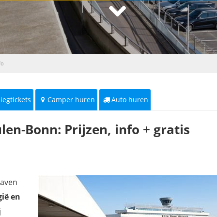
fo
liegtickets
Camper huren
Auto huren
en-Bonn: Prijzen, info + gratis
haven
gië en
j