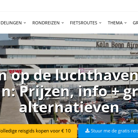
DELINGEN
RONDREIZEN
FIETSROUTES
THEMA
GR
n op de luchthaven
: Prijzen, info + g
alternatieven
olledige reisgids kopen voor € 10
Stuur me de gratis rei