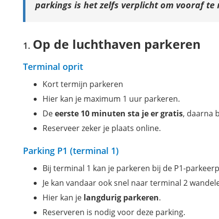
parkings is het zelfs verplicht om vooraf t
Park, Sleep & Fly-Hotels bij de luchthaven Keulen-Bonn
Gratis parkeren rondom de luchthaven Keulen-Bonn
Op de luchthaven parkeren
Download je gratis stadswandeling Keulen
Terminal oprit
Kort termijn parkeren
Hier kan je maximum 1 uur parkeren.
De
eerste 10 minuten sta je er gratis
, daarna b
Reserveer zeker je plaats online.
Parking P1 (terminal 1)
Bij terminal 1 kan je parkeren bij de P1-parkeerp
Je kan vandaar ook snel naar terminal 2 wandel
Hier kan je
langdurig parkeren
.
Reserveren is nodig voor deze parking.