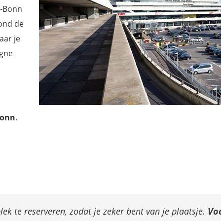
n-Bonn
rond de
aar je
ogne
Bonn
.
lek te reserveren, zodat je zeker bent van je plaatsje.
Voo