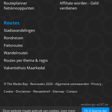
Routeplanner
Affiliate worden - Geld
fietsknooppunten
verdienen
Routes
Stadswandelingen
Rondreizen
Fietsroutes
Wandelroutes
Routes per thema & regio
Vakantiehuis Maarkedal
©
The Media Bay
- Reisroutes 2026 -
Algemene voorwaarden
-
Privacy
-
Cookie
-
Disclaimer
-
Nieuwsbrief
-
Sitemap
-
Contact
webdesign w247.be
Deze website maakt gebruik van cookies.
Lees meer
Ok ik begrijp dat