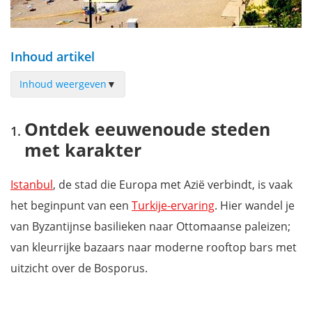
Inhoud artikel
Inhoud weergeven
▼
Ontdek eeuwenoude steden met karakter
Ontdek eeuwenoude steden
Relaxen aan de Turkse Rivièra
met karakter
Actie en natuur: meer dan alleen strand
Eten als culturele beleving
Istanbul
, de stad die Europa met Azië verbindt, is vaak
Een vakantie met contrasten en karakter
het beginpunt van een
Turkije-ervaring
. Hier wandel je
van Byzantijnse basilieken naar Ottomaanse paleizen;
van kleurrijke bazaars naar moderne rooftop bars met
uitzicht over de Bosporus.