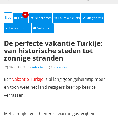
★
Blog
Hotels
Reispromos
Tours & tickets
Vliegtickets
Camper huren
Auto huren
De perfecte vakantie Turkije:
van historische steden tot
zonnige stranden
16 juni 2025 in
Reisinfo
0 reacties
Een
vakantie Turkije
is al lang geen geheimtip meer –
en toch weet het land reizigers keer op keer te
verrassen.
Met zijn rijke geschiedenis, warme gastvrijheid,