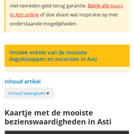
niet-tevreden-geld-terug garantie.
Bekijk alle tours
in Asti online
of doe alvast wat inspiratie op met
onderstaande mogelijkheden.
Ontdek enkele van de mooiste
daguitstappen en excursies in Asti
Inhoud artikel
Inhoud weergeven
▼
Chiesa Collegiata di San Secondo
Kaartje met de mooiste
Torre Troyana
bezienswaardigheden in Asti
Piazza Catena
Cattedrale di Santa Maria Assunta