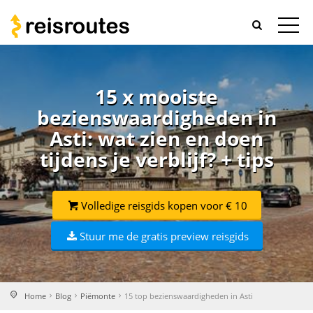
15 x mooiste
bezienswaardigheden in
Asti: wat zien en doen
tijdens je verblijf? + tips
Volledige reisgids kopen voor € 10
Stuur me de gratis preview reisgids
Home
Blog
Piëmonte
15 top bezienswaardigheden in Asti