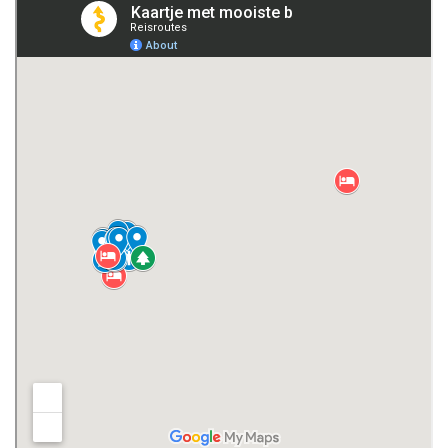
Domus Romana
Palazzo del Michelerio
Torre Rossa
Palazzo Ottolenghi en het Risorgimentomuseum
De crypte en het museum van Sant'Anastasio
Piazza Roma
Palazzo Mazzetti
Piazza Vittorio Alfieri
Proef de wijnen uit Asti
Palio di Asti bijwonen
Maak een daguitstap naar Turijn vanuit Asti
Waar overnachten in Asti?
Download onze reisgids door Piëmonte en Ligurië