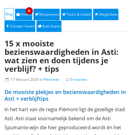
★
Blog
Hotels
Reispromos
Tours & tickets
Vliegtickets
Camper huren
Auto huren
15 x mooiste
bezienswaardigheden in Asti:
wat zien en doen tijdens je
verblijf? + tips
17 februari 2026 in
Piëmonte
0 reacties
De mooiste plekjes en bezienswaardigheden in
Asti + verblijftips
In het hart van de regio Piëmont ligt de gezellige stad
Asti.
Asti staat voornamelijk bekend om de Asti
Spumante-wijn die hier geproduceerd wordt én het