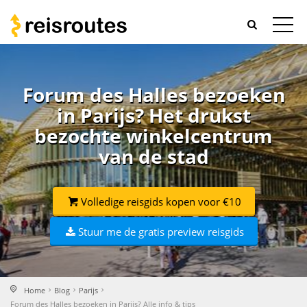
Forum des Halles bezoeken
in Parijs? Het drukst
bezochte winkelcentrum
van de stad
Volledige reisgids kopen voor €10
Stuur me de gratis preview reisgids
Home
Blog
Parijs
Forum des Halles bezoeken in Parijs? Alle info & tips