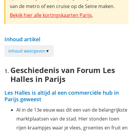
van de metro of een cruise op de Seine maken.
Bekijk hier alle kortingskaarten Parijs
.
Inhoud artikel
Inhoud weergeven
▼
Geschiedenis van Forum Les Halles in Parijs
Geschiedenis van Forum Les
Forum des Halles: een shopping Walhalla
Halles in Parijs
Het dak van Les Halles
Het grootste metrostation ter wereld
Les Halles is altijd al een commerciële hub in
Jardin Nelson Mandela
Parijs geweest
Praktische info voor je bezoek aan Forum des Halles
Al in de 13e eeuw was dit een van de belangrijkste
Waar overnachten in Parijs?
marktplaatsen van de stad. Hier stonden toen
Mis niets tijdens je verblijf in Parijs met onze reisgids!
rijen kraampjes waar je vlees, groentes en fruit en