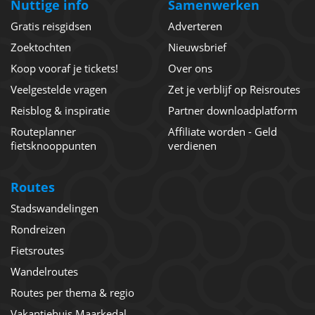
Nuttige info
Samenwerken
Gratis reisgidsen
Adverteren
Zoektochten
Nieuwsbrief
Koop vooraf je tickets!
Over ons
Veelgestelde vragen
Zet je verblijf op Reisroutes
Reisblog & inspiratie
Partner downloadplatform
Routeplanner
Affiliate worden - Geld
fietsknooppunten
verdienen
Routes
Stadswandelingen
Rondreizen
Fietsroutes
Wandelroutes
Routes per thema & regio
Vakantiehuis Maarkedal