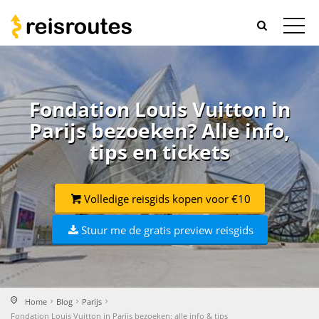
Fondation Louis Vuitton in
Parijs bezoeken? Alle info,
tips en tickets
Volledige reisgids kopen voor €10
Stuur me de gratis preview reisgids
Home
Blog
Parijs
Fondation Louis Vuitton in Parijs bezoeken: alle info & tips