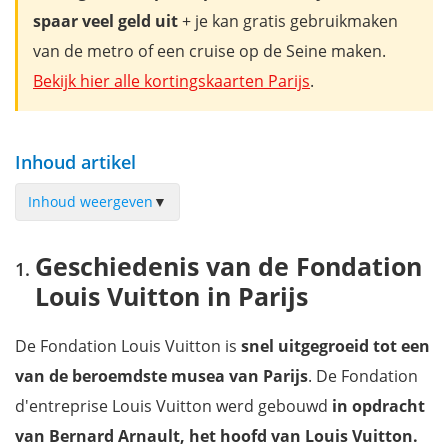
spaar veel geld uit
+ je kan gratis gebruikmaken
van de metro of een cruise op de Seine maken.
Bekijk hier alle kortingskaarten Parijs
.
Inhoud artikel
Inhoud weergeven
▼
Geschiedenis van de Fondation Louis Vuitton in Parijs
Geschiedenis van de Fondation
Het indrukwekkende gebouw van Fondation Louis Vuitton
Louis Vuitton in Parijs
Inside the horizon, het bekendste kunstwerk
Een tentoonstelling bijwonen in Fondation Louis Vuitton
De Fondation Louis Vuitton is
snel
uitgegroeid tot een
Waar bevindt zich het Fondation Louis Vuitton?
van de beroemdste musea van Parijs
. De Fondation
Openingsuren van het Fondation Louis Vuitton
d'entreprise Louis Vuitton werd gebouwd
in opdracht
Tickets kopen voor het Fondation Louis Vuitton
van Bernard Arnault, het hoofd van Louis Vuitton.