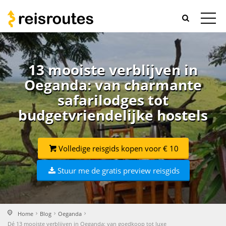
13 mooiste verblijven in
Oeganda: van charmante
safarilodges tot
budgetvriendelijke hostels
Volledige reisgids kopen voor € 10
Stuur me de gratis preview reisgids
Home
Blog
Oeganda
Dé 13 mooiste verblijven in Oeganda: van goedkoop tot luxe