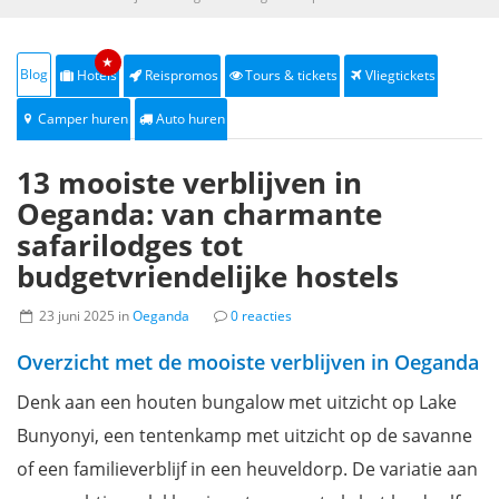
★
Blog
Hotels
Reispromos
Tours & tickets
Vliegtickets
Camper huren
Auto huren
13 mooiste verblijven in
Oeganda: van charmante
safarilodges tot
budgetvriendelijke hostels
23 juni 2025 in
Oeganda
0 reacties
Overzicht met de mooiste verblijven in Oeganda
Denk aan een houten bungalow met uitzicht op Lake
Bunyonyi, een tentenkamp met uitzicht op de savanne
of een familieverblijf in een heuveldorp. De variatie aan