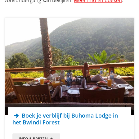
zonsondergang kan bekijken.
Meer info en boeken
.
Boek je verblijf bij Buhoma Lodge in
het Bwindi Forest
INFO & PRIJZEN