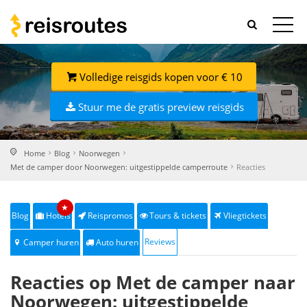
Volledige reisgids kopen voor € 10
Stuur me de gratis preview reisgids
Home
Blog
Noorwegen
Met de camper door Noorwegen: uitgestippelde camperroute
Reacties
★
Blog
Hotels
Reispromos
Tours & tickets
Vliegtickets
Reviews
Camper huren
Auto huren
Reacties op Met de camper naar
Noorwegen: uitgestippelde