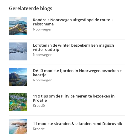
Gerelateerde blogs
Rondreis Noorwegen uitgestippelde route +
reisschema
Noorwegen
Lofoten in de winter bezoeken? Een magisch
witte roadtrip
Noorwegen
Dé 13 mooiste fjorden in Noorwegen bezoeken +
kaartje
Noorwegen
11 x tips om de Plitvice meren te bezoeken in
Kroatië
Kroatië
11 mooiste stranden & eilanden rond Dubrovnik
Kroatië