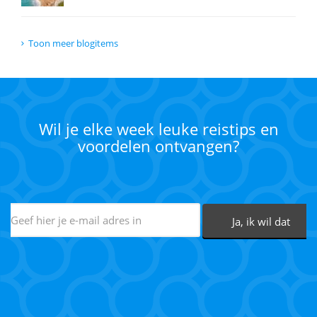
Toon meer blogitems
Wil je elke week leuke reistips en
voordelen ontvangen?