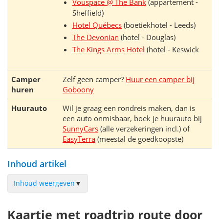
Vouspace @ The Bank
(appartement -
Sheffield)
Hotel Québecs
(boetiekhotel - Leeds)
The Devonian
(hotel - Douglas)
The Kings Arms Hotel
(hotel - Keswick
Camper
Zelf geen camper?
Huur een camper bij
huren
Goboony
Huurauto
Wil je graag een rondreis maken, dan is
een auto onmisbaar, boek je huurauto bij
SunnyCars
(alle verzekeringen incl.) of
EasyTerra
(meestal de goedkoopste)
Inhoud artikel
Inhoud weergeven
▼
Dag 1: Leeds
Kaartje met roadtrip route door
Dag 2: Leeds naar Sheffield