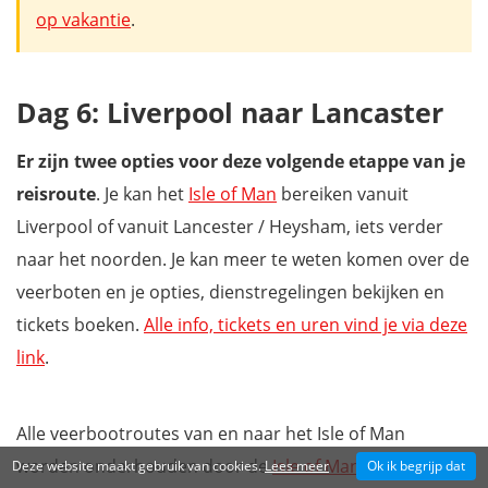
op vakantie
.
Dag 6: Liverpool naar Lancaster
Er zijn twee opties voor deze volgende etappe van je
reisroute
. Je kan het
Isle of Man
bereiken vanuit
Liverpool of vanuit Lancester / Heysham, iets verder
naar het noorden. Je kan meer te weten komen over de
veerboten en je opties, dienstregelingen bekijken en
tickets boeken.
Alle info, tickets en uren vind je via deze
link
.
Alle veerbootroutes van en naar het Isle of Man
worden onderhouden door de
Isle of Man Steam
Deze website maakt gebruik van cookies.
Lees meer
Ok ik begrijp dat