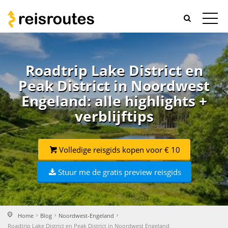
Roadtrip Lake District en
Peak District in Noordwest
Engeland: alle highlights +
verblijftips
Volledige reisgids kopen voor € 10
Stuur me de gratis preview reisgids
Home
Blog
Noordwest-Engeland
Roadtrip Lake District en Peak District in Noordwest Engeland