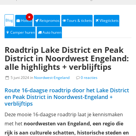
★
Blog
Hotels
Reispromos
Tours & tickets
Vliegtickets
Camper huren
Auto huren
Roadtrip Lake District en Peak
District in Noordwest Engeland:
alle highlights + verblijftips
5 juni 2024 in
Noordwest-Engeland
0 reacties
Route 16-daagse roadtrip door het Lake District
en Peak District in Noordwest-Engeland +
verblijftips
Deze mooie 16-daagse roadtrip laat je kennismaken
met het
noordwesten van Engeland, een regio die
rijk is aan culturele schatten, historische steden en