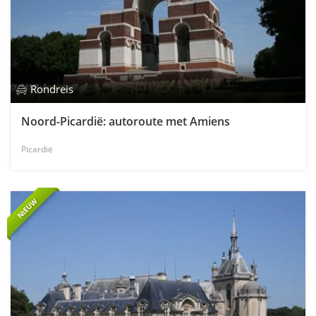
Rondreis
Noord-Picardië: autoroute met Amiens
Picardië
NIEUW