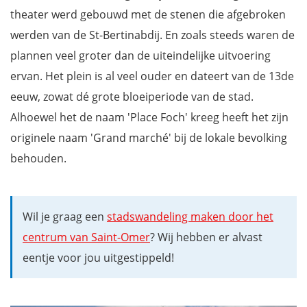
Kerk St-Denis
theater werd gebouwd met de stenen die afgebroken
Museum Sandelin
werden van de St-Bertinabdij. En zoals steeds waren de
Cristal d'Arques
plannen veel groter dan de uiteindelijke uitvoering
Clairmarais
ervan. Het plein is al veel ouder en dateert van de 13de
In de buurt van Saint-Omer
eeuw, zowat dé grote bloeiperiode van de stad.
Mis niets tijdens je rondreis door Noord-Frankrijk met onze
Alhoewel het de naam 'Place Foch' kreeg heeft het zijn
reisgids
originele naam 'Grand marché' bij de lokale bevolking
behouden.
Wil je graag een
stadswandeling maken door het
centrum van Saint-Omer
? Wij hebben er alvast
eentje voor jou uitgestippeld!