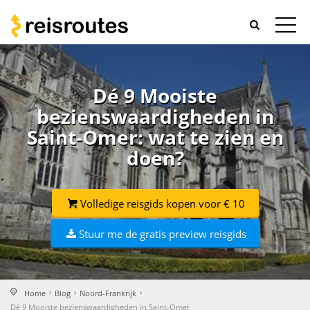
Dé 9 Mooiste
bezienswaardigheden in
Saint-Omer: wat te zien en
doen?
Volledige reisgids kopen voor € 10
Stuur me de gratis preview reisgids
Home
Blog
Noord-Frankrijk
Dé 9 Mooiste bezienswaardigheden in Saint-Omer