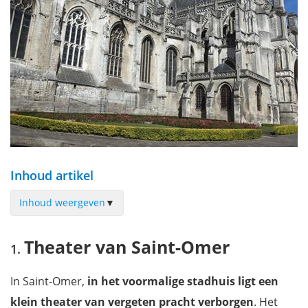
Inhoud artikel
Inhoud weergeven
▼
Theater van Saint-Omer
Theater van Saint-Omer
Le jardin Publique
O-L-Vrouwekathedraal
In Saint-Omer,
in het voormalige stadhuis ligt een
Abdijruïnes St-Bertin
klein theater van vergeten pracht verborgen
. Het