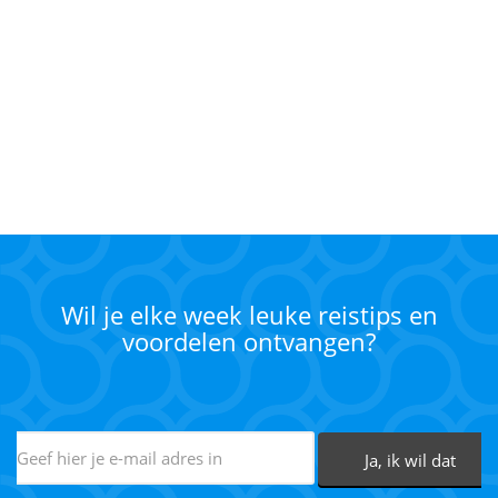
Wil je elke week leuke reistips en
voordelen ontvangen?