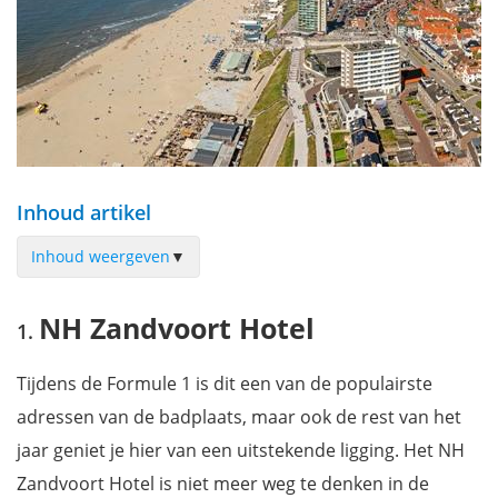
Inhoud artikel
Inhoud weergeven
▼
NH Zandvoort Hotel
NH Zandvoort Hotel
Beachhouse Hotel Zandvoort
Boutique Hotel Margretha
Tijdens de Formule 1 is dit een van de populairste
Pension Blankebil
adressen van de badplaats, maar ook de rest van het
Hotel Paradis Zandvoort
jaar geniet je hier van een uitstekende ligging. Het NH
Boutique Lodge Zandvoort
Zandvoort Hotel is niet meer weg te denken in de