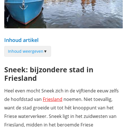
Inhoud artikel
Inhoud weergeven
▼
Stadslogement Valentijn
Sneek: bijzondere stad in
Hotel Stadsherberg Sneek
Friesland
Sea You Houseboat
Hotel Markt23
Heel even mocht Sneek zich in de vijftiende eeuw zelfs
Van der Valk Hotel Sneek
de hoofdstad van
Friesland
noemen. Niet toevallig,
Download onze gratis fietsgids Friesland en Elfstedentocht
want de stad groeide uit tot hét knooppunt van het
Friese waterverkeer. Sneek ligt in het zuidwesten van
Friesland, midden in het beroemde Friese