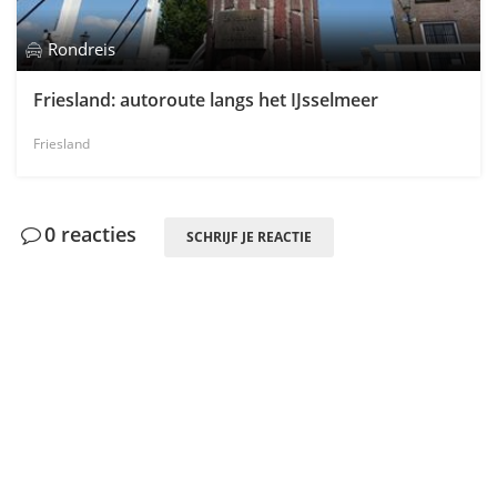
Rondreis
Friesland: autoroute langs het IJsselmeer
Friesland
0 reacties
SCHRIJF JE REACTIE