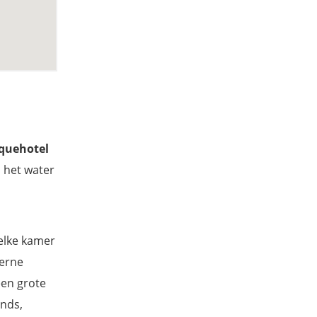
iquehotel
 het water
 elke kamer
derne
een grote
onds,