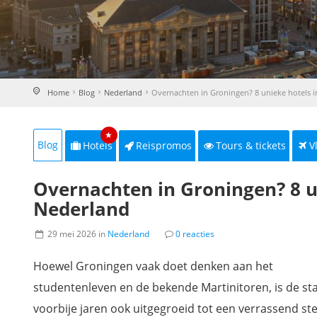
Home
Blog
Nederland
Overnachten in Groningen? 8 unieke hotels 
★
Blog
Hotels
Reispromos
Tours & tickets
V
Overnachten in Groningen? 8 u
Nederland
29 mei 2026 in
Nederland
0 reacties
Hoewel Groningen vaak doet denken aan het
studentenleven en de bekende Martinitoren, is de st
voorbije jaren ook uitgegroeid tot een verrassend st