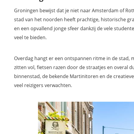
The Market Hotel
Groningen bewijst dat je niet naar Amsterdam of Rot
LABnul50 Groningen
stad van het noorden heeft prachtige, historische g
Hotel Halbert
en een opvallend jonge sfeer dankzij de vele student
Wellnessboat De Michiel de Ruyter
veel te bieden.
Hotel The Happy Traveler
Watertoren West
Overdag hangt er een ontspannen ritme in de stad, m
Mis niets tijdens je rondreis door Noord-Nederland met on
zitten vol, fietsen razen door de straatjes en overal
reisgids
binnenstad, de bekende Martinitoren en de creatieve 
veel reizigers verwachten.