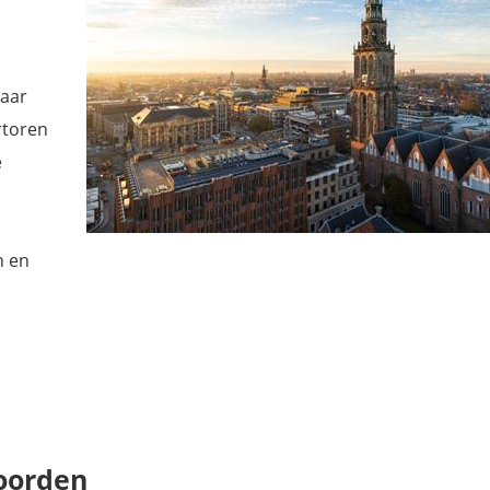
maar
rtoren
e
n en
oorden