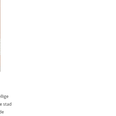
llige
e stad
de