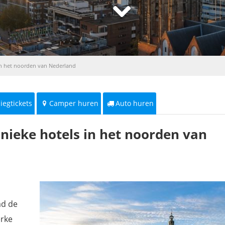
in het noorden van Nederland
liegtickets
Camper huren
Auto huren
nieke hotels in het noorden van
ad de
erke