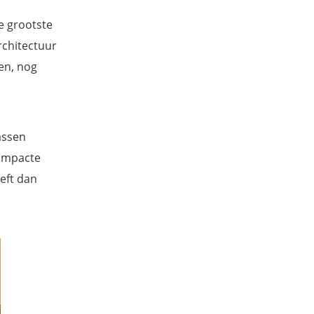
e grootste
rchitectuur
en, nog
assen
compacte
eft dan