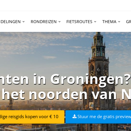
DELINGEN
RONDREIZEN
FIETSROUTES
THEMA
GR
ten in Groningen?
n het noorden van 
dige reisgids kopen voor € 10
Stuur me de gratis preview