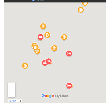
Brouwerij Martinus in Groningen
Alfa Bier in Schinnen
De Beyerd in Breda
Opener Bier in Dongen
Hommeles Bier in Schalkwijk
Kaapse Brouwers in Rotterdam
Eiber Bier in Den Haag
Brouwerij Klein Duimpje in Hillegom
Brouwerij Emelisse in Goes
Delfts Brouwhuis in Delft
Download onze gratis reisgidsen Nederland