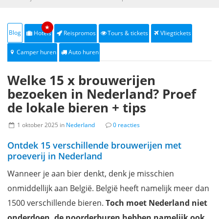
★
Blog
Hotels
Reispromos
Tours & tickets
Vliegtickets
Camper huren
Auto huren
Welke 15 x brouwerijen
bezoeken in Nederland? Proef
de lokale bieren + tips
1 oktober 2025 in
Nederland
0 reacties
Ontdek 15 verschillende brouwerijen met
proeverij in Nederland
Wanneer je aan bier denkt, denk je misschien
onmiddellijk aan België. België heeft namelijk meer dan
1500 verschillende bieren.
Toch moet Nederland niet
onderdoen, de noorderburen hebben namelijk ook