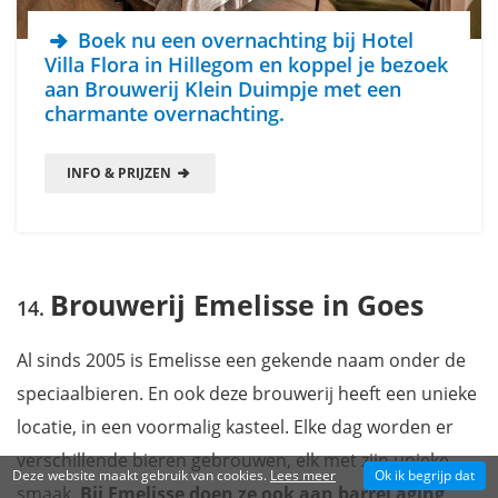
Boek nu een overnachting bij Hotel
Villa Flora in Hillegom en koppel je bezoek
aan Brouwerij Klein Duimpje met een
charmante overnachting.
INFO & PRIJZEN
Brouwerij Emelisse in Goes
Al sinds 2005 is Emelisse een gekende naam onder de
speciaalbieren. En ook deze brouwerij heeft een unieke
locatie, in een voormalig kasteel. Elke dag worden er
verschillende bieren gebrouwen, elk met zijn unieke
Deze website maakt gebruik van cookies.
Lees meer
Ok ik begrijp dat
smaak.
Bij Emelisse doen ze ook aan barrel aging