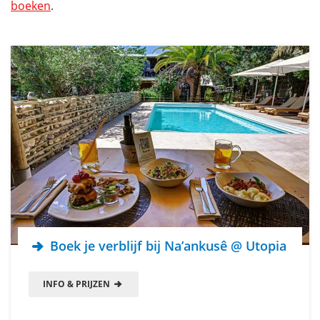
boeken
.
Boek je verblijf bij Na’ankusê @ Utopia
INFO & PRIJZEN