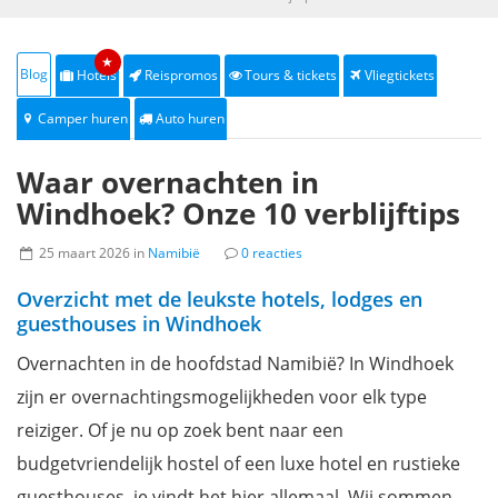
★
Blog
Hotels
Reispromos
Tours & tickets
Vliegtickets
Camper huren
Auto huren
Waar overnachten in
Windhoek? Onze 10 verblijftips
25 maart 2026 in
Namibië
0 reacties
Overzicht met de leukste hotels, lodges en
guesthouses in Windhoek
Overnachten in de hoofdstad Namibië? In Windhoek
zijn er overnachtingsmogelijkheden voor elk type
reiziger. Of je nu op zoek bent naar een
budgetvriendelijk hostel of een luxe hotel en rustieke
guesthouses, je vindt het hier allemaal. Wij sommen