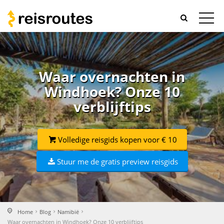
Waar overnachten in
Windhoek? Onze 10
verblijftips
Volledige reisgids kopen voor € 10
Stuur me de gratis preview reisgids
Home
Blog
Namibië
Waar overnachten in Windhoek? Onze 10 verblijftips