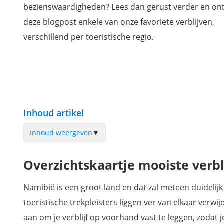
bezienswaardigheden? Lees dan gerust verder en ont
deze blogpost enkele van onze favoriete verblijven,
verschillend per toeristische regio.
Inhoud artikel
Inhoud weergeven
▼
Etosha Village, vlakbij de ingang van het Etosha National Pa
Overzichtskaartje mooiste verb
Brandberg White Lady Lodge, aan de hoogste berg van Nam
Okonjima Luxury Bush Camp in het Okonjima Nature Reser
Namibië is een groot land en dat zal meteen duidelij
Divava Okavango Lodge & Spa vlakbij de Popa Falls
toeristische trekpleisters liggen ver van elkaar ver
Sossusvlei Lodge op een boogscheut van de beroemde dui
aan om je verblijf op voorhand vast te leggen, zodat j