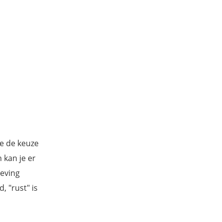
je de keuze
 kan je er
geving
 "rust" is