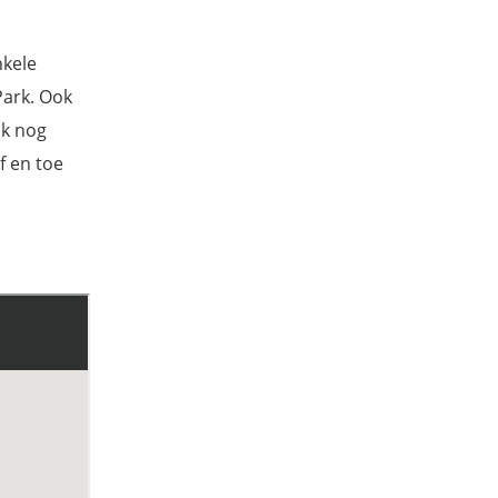
nkele
Park. Ook
ok nog
f en toe