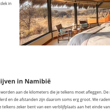
dek in
rk
lijven in Namibië
ibië
ve
k worden aan de kilometers die je telkens moet afleggen. D
wijderd en de afstanden zijn daarom soms erg groot. We rade
nen
e telkens zeker bent van een verblijfplaats aan het einde van