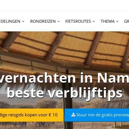
DELINGEN
RONDREIZEN
FIETSROUTES
THEMA
GR
vernachten in Nami
beste verblijftips
dige reisgids kopen voor € 10
Stuur me de gratis preview