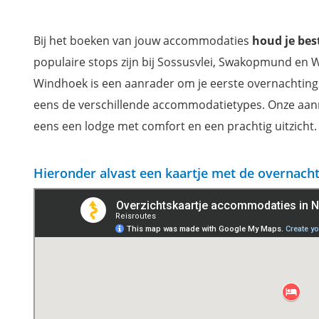
Charmante bungalows van Waterberg Guest Farm
Stiltz Guest House, bungalows op houten palen in Swakop
Bij het boeken van jouw accommodaties
houd je best
Fish River Lodge aan de rand van de kloof
populaire stops zijn bij Sossusvlei, Swakopmund en 
Spitzkoppen Lodge met zich op de granieten rotsblokken
Windhoek is een aanrader om je eerste overnachting t
Shipwreck Lodge aan de Skeleton Coast
eens de verschillende accommodatietypes. Onze aa
Mis niets tijdens je verblijf met onze reisgids Namibië
eens een lodge met comfort en een prachtig uitzicht.
Hieronder alvast een kaartje met de overnach