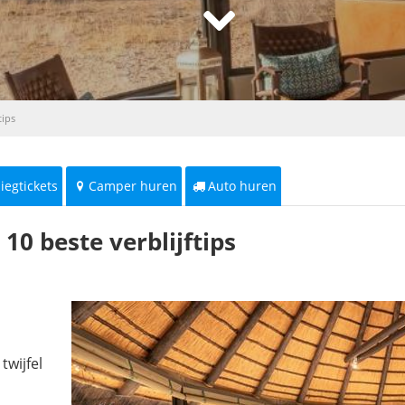
tips
liegtickets
Camper huren
Auto huren
0 beste verblijftips
twijfel