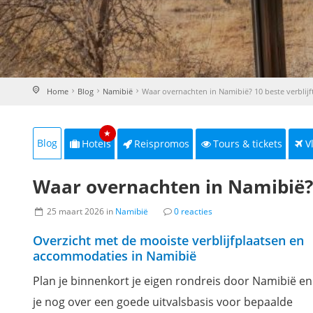
Home
Blog
Namibië
Waar overnachten in Namibië? 10 beste verblijf
★
Blog
Hotels
Reispromos
Tours & tickets
V
Waar overnachten in Namibië? 1
25 maart 2026 in
Namibië
0 reacties
Overzicht met de mooiste verblijfplaatsen en
accommodaties in Namibië
Plan je binnenkort je eigen rondreis door Namibië en 
je nog over een goede uitvalsbasis voor bepaalde