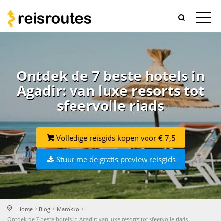
Ontdek de 7 beste hotels in
Agadir: van luxe resorts tot
sfeervolle riads
Volledige reisgids kopen voor € 7,5
Stuur me de gratis preview reisgids
Home
Blog
Marokko
Ontdek de 7 beste hotels in Agadir: van luxe resorts tot sfeervolle riads