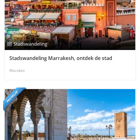
Stadswandeling
Stadswandeling Marrakesh, ontdek de stad
Marokko
PREMIUM