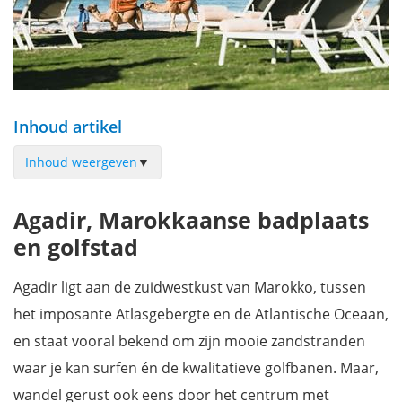
Inhoud artikel
Inhoud weergeven
▼
Riu Palace Tikida Agadir
Agadir, Marokkaanse badplaats
Paradis Plage Surf Yoga & Spa
en golfstad
Le Riad Villa Blanche
The View Agadir
Agadir ligt aan de zuidwestkust van Marokko, tussen
Dar Maktoub
het imposante Atlasgebergte en de Atlantische Oceaan,
Palm Surf & Spa Hotel Agadir
en staat vooral bekend om zijn mooie zandstranden
Borjs Hotel Suites & Spa
waar je kan surfen én de kwalitatieve golfbanen. Maar,
Waar liggen de hotels en riads in Agadir?
wandel gerust ook eens door het centrum met