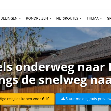
DELINGEN
RONDREIZEN
FIETSROUTES
THEMA
GR
els onderweg naar K
angs de snelweg naa
dige reisgids kopen voor € 10
Stuur me de gratis preview