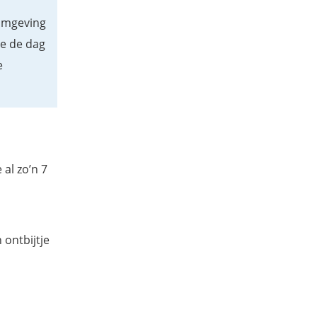
 omgeving
je de dag
e
 al zo’n 7
 ontbijtje