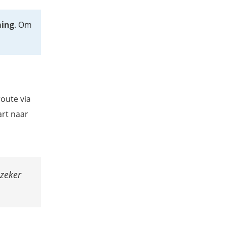
ming
. Om
route via
art naar
 zeker