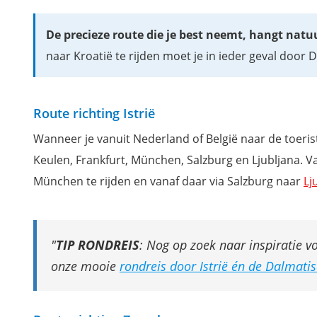
Waar overnachten in Oostenrijk onderweg naar Kroatië?
De precieze route die je best neemt, hangt natuu
Waar overnachten in Slovenië onderweg naar Kroatië?
naar Kroatië te rijden moet je in ieder geval door D
Bijzondere tussenstops onderweg naar Kroatië
Tips: Hoe voorbereiden op een rondreis door Kroatië?
Inspiratieblogs en tips voor je rondreis Kroatië
Route richting Istrië
Waar overnachten in Kroatië? Onze favorieten
Wanneer je vanuit Nederland of België naar de toeristi
Wil jij ook niets missen tijdens je vakantie in Kroatië?
Keulen, Frankfurt, München, Salzburg en Ljubljana. V
München te rijden en vanaf daar via Salzburg naar
Lj
TIP RONDREIS
: Nog op zoek naar inspiratie v
onze mooie
rondreis door Istrië én de Dalmati