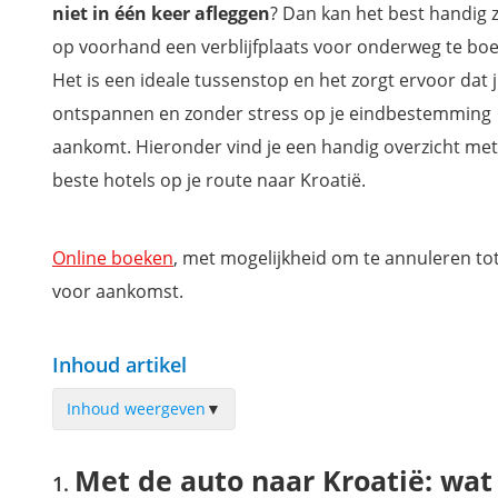
niet in één keer afleggen
? Dan kan het best handig 
op voorhand een verblijfplaats voor onderweg te bo
Het is een ideale tussenstop en het zorgt ervoor dat ji
ontspannen en zonder stress op je eindbestemming
aankomt. Hieronder vind je een handig overzicht met
beste hotels op je route naar Kroatië.
Online boeken
, met mogelijkheid om te annuleren to
voor aankomst.
Inhoud artikel
Inhoud weergeven
▼
Met de auto naar Kroatië: wat is de beste route?
Met de auto naar Kroatië: wat 
Waar overnachten in Duitsland onderweg naar Kroatië?