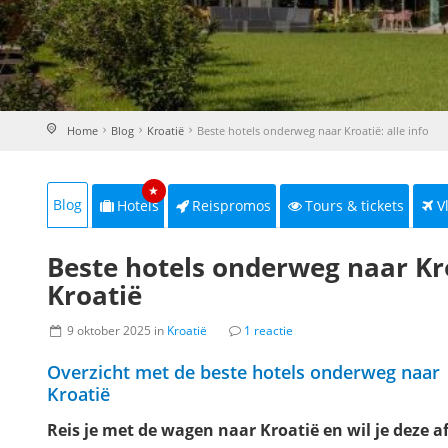
Home
Blog
Kroatië
Beste hotels onderweg naar Kroatië: alle info
★
Blog
Hotels
Reispromos
Tours & tickets
V
Beste hotels onderweg naar Kro
Kroatië
9 oktober 2025 in
Kroatië
1 reactie
Overzicht met de beste hotels onderweg naar
Kroatië
Reis je met de wagen naar Kroatië en wil je deze a