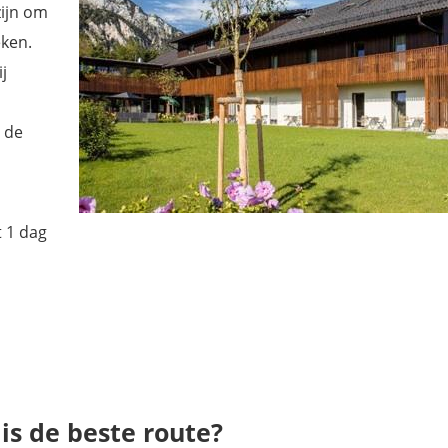
zijn om
eken.
j
 de
t 1 dag
is de beste route?