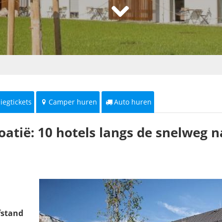
liegtickets
Camper huren
Auto huren
atië: 10 hotels langs de snelweg n
fstand