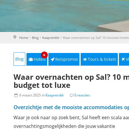
Home
Blog
Kaapverdië
Waar overnachten op Sal? 10 mooiste hotels 
★
Blog
Hotels
Reispromos
Tours & tickets
V
Waar overnachten op Sal? 10 mo
budget tot luxe
6 maart 2025 in
Kaapverdië
0 reacties
Overzichtje met de mooiste accommodaties op
Waar je ook naar op zoek bent, Sal heeft een scala aa
overnachtingsmogelijkheden die jouw vakantie