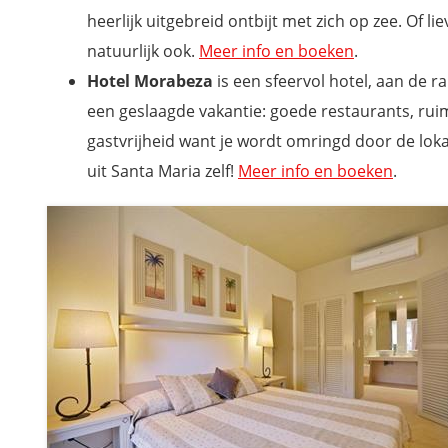
heerlijk uitgebreid ontbijt met zich op zee. Of 
natuurlijk ook.
Meer info en boeken
.
Hotel Morabeza
is een sfeervol hotel, aan de 
een geslaagde vakantie: goede restaurants, ru
gastvrijheid want je wordt omringd door de loka
uit Santa Maria zelf!
Meer info en boeken
.