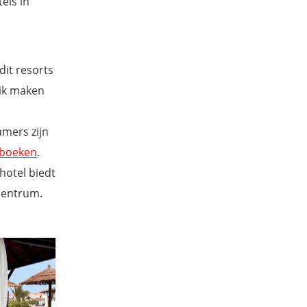
els in
dit resorts
uik maken
amers zijn
 boeken
.
hotel biedt
centrum.