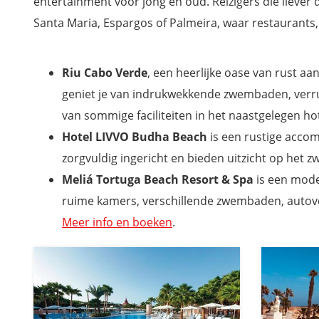
entertainment voor jong en oud. Reizigers die liever 
Mis niets tijdens je vakantie naar Kaapverdië
Santa Maria, Espargos of Palmeira, waar restaurants
Riu Cabo Verde
, een heerlijke oase van rust aa
geniet je van indrukwekkende zwembaden, verrukk
van sommige faciliteiten in het naastgelegen hot
Hotel LIVVO Budha Beach
is een rustige accom
zorgvuldig ingericht en bieden uitzicht op het 
Meliá Tortuga Beach Resort & Spa
is een moder
ruime kamers, verschillende zwembaden, autove
Meer info en boeken
.