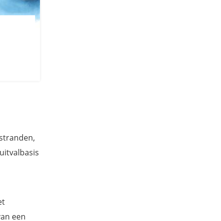
 stranden,
uitvalbasis
et
van een