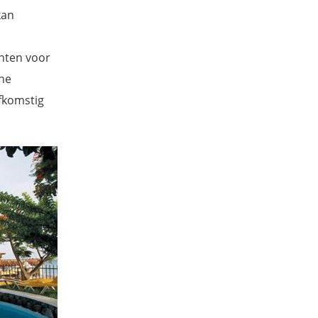
kan
ënten voor
he
afkomstig