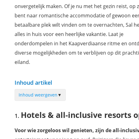
onvergetelijk maken. Of je nu met het gezin reist, op 
bent naar romantische accommodatie of gewoon ee
betaalbare plek wilt vinden om te overnachten, Sal he
alles in huis voor een heerlijke vakantie. Laat je
onderdompelen in het Kaapverdiaanse ritme en ont
diverse mogelijkheden om te verblijven op dit pracht
eiland.
Inhoud artikel
Inhoud weergeven
▼
Hotels & all-inclusive resorts op Sal
Hotels & all-inclusive resorts o
Kindvriendelijke resorts op Sal
Verblijven in het toeristische Santa Maria
Voor wie
zorgeloos wil genieten, zijn de all-inclusi
Budgetvriendelijke verblijven op Sal