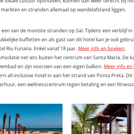
de lokale cultuur opsnuiven, kunnen dan weer terecht bij hot
, markten en stranden allemaal op wandelafstand liggen.
n een van de mooiste stranden op Sal. Tijdens een verblijf in 
elijke buffetten en als gast van dit hotel kan je ook gebr
el Riu Funana. Enkel vanaf 18 jaar.
Meer info en boeken
.
modatie net iets buiten het centrum van Santa Maria. De k
zwembad en zijn voorzien van een eigen balkon.
Meer info en
n all-inclusive hotel in aan het strand van Ponta Preta. Dit 
rhuur, een wellnesscentrum tegen betaling en een fitness