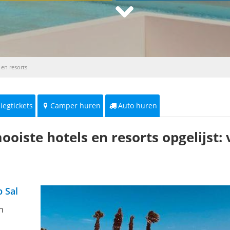
en resorts
liegtickets
Camper huren
Auto huren
oiste hotels en resorts opgelijst:
 Sal
n