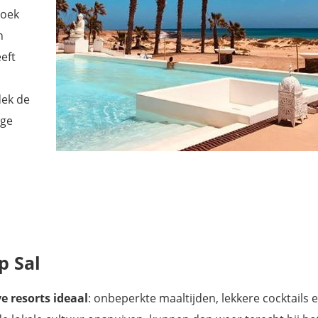
zoek
n
eft
dek de
ige
p Sal
ve resorts ideaal
: onbeperkte maaltijden, lekkere cocktails 