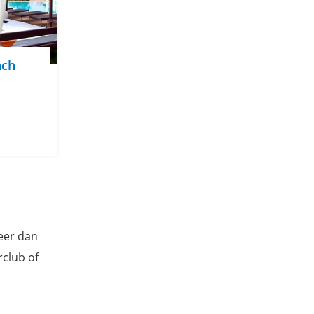
ach
meer dan
club of