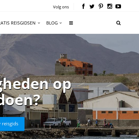
Volg ons
ATIS REISGIDSEN
BLOG
gheden op
 doen?
 reisgids