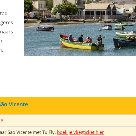
stad
ngeres
enaars
ar
n.
São Vicente
ië
aar São Vicente met TuiFly,
boek je vliegticket hier