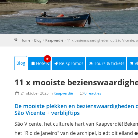
Home
Blog
Kaapverdië
11 x bezienswaardigheden op São Vicente: w
★
Blog
Hotels
Reispromos
Tours & tickets
V
11 x mooiste bezienswaardighe
21 oktober 2025 in
Kaapverdië
0 reacties
De mooiste plekken en bezienswaardigheden 
São Vicente + verblijftips
São Vicente, het culturele hart van Kaapverdië! Beken
het "Rio de Janeiro" van de archipel, biedt dit eiland
e