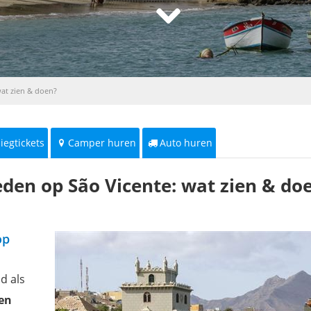
at zien & doen?
liegtickets
Camper huren
Auto huren
den op São Vicente: wat zien & do
op
d als
en