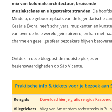
mix van koloniale architectuur, bruisende
muziekscènes en uitgestrekte stranden
. De hoofd
Mindelo, de geboorteplaats van de legendarische za
Cesária Évora, heeft schrijvers, muzikanten en kunst
van over de hele wereld geïnspireerd, en kan met ha
charme en gezellige sfeer bezoekers blijven betovere
Ontdek in deze blogpost de mooiste plekjes en
bezienswaardigheden op São Vicente.
Praktische info & tickets voor je bezoek aan 
Reisgids
Download hier je gratis reisgids Kaapverd
Vliegtickets
Vlieg van Amsterdam rechtstreeks in 7u n