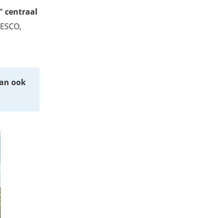
" centraal
NESCO,
dan ook