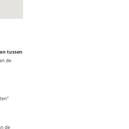
van tussen
van de
eten"
an de