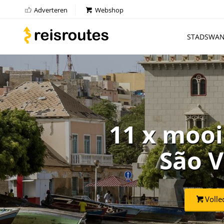
Adverteren
Webshop
STADSWAN
11 x moo
São V
Volle