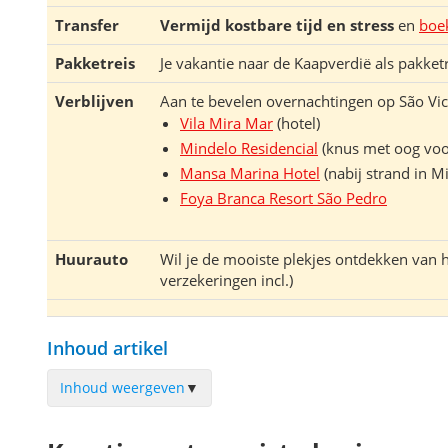
Transfer
Vermijd kostbare tijd en stress
en
boek
Pakketreis
Je vakantie naar de Kaapverdië als pakketr
Verblijven
Aan te bevelen overnachtingen op São Vic
Vila Mira Mar
(hotel)
Mindelo Residencial
(knus met oog voor
Mansa Marina Hotel
(nabij strand in M
Foya Branca Resort São Pedro
Huurauto
Wil je de mooiste plekjes ontdekken van h
verzekeringen incl.)
Inhoud artikel
Inhoud weergeven
▼
Mindelo