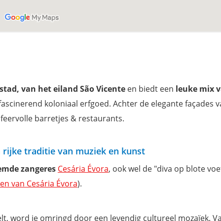
stad, van het eiland São Vicente
en biedt een
leuke mix 
fascinerend koloniaal erfgoed. Achter de elegante façades 
feervolle barretjes & restaurants.
jn rijke traditie van muziek en kunst
oemde zangeres
Cesária Évora
, ook wel de "diva op blote vo
ken van Cesária Évora
).
elt, word je omringd door een levendig cultureel mozaïek. V