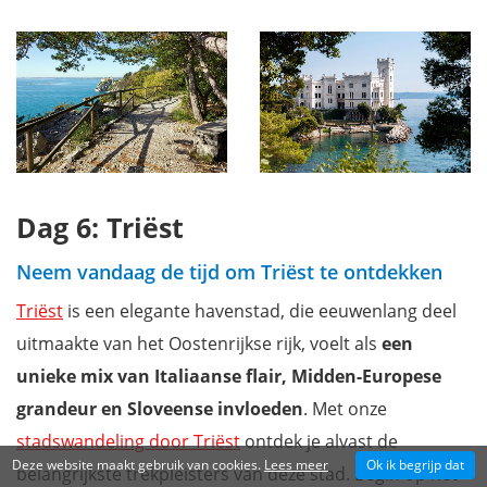
Dag 6: Triëst
Neem vandaag de tijd om Triëst te ontdekken
Triëst
is een elegante havenstad, die eeuwenlang deel
uitmaakte van het Oostenrijkse rijk, voelt als
een
unieke mix van Italiaanse flair, Midden-Europese
grandeur en Sloveense invloeden
. Met onze
stadswandeling door Triëst
ontdek je alvast de
Deze website maakt gebruik van cookies.
Lees meer
Ok ik begrijp dat
belangrijkste trekpleisters van deze stad. Begin op het