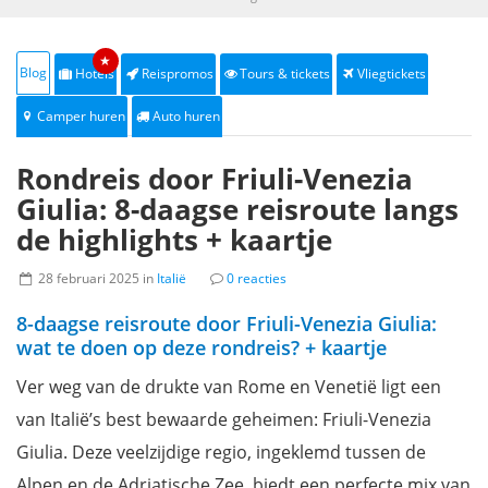
★
Blog
Hotels
Reispromos
Tours & tickets
Vliegtickets
Camper huren
Auto huren
Rondreis door Friuli-Venezia
Giulia: 8-daagse reisroute langs
de highlights + kaartje
28 februari 2025 in
Italië
0 reacties
8-daagse reisroute door Friuli-Venezia Giulia:
wat te doen op deze rondreis? + kaartje
Ver weg van de drukte van Rome en Venetië ligt een
van Italië’s best bewaarde geheimen: Friuli-Venezia
Giulia. Deze veelzijdige regio, ingeklemd tussen de
Alpen en de Adriatische Zee, biedt een perfecte mix van