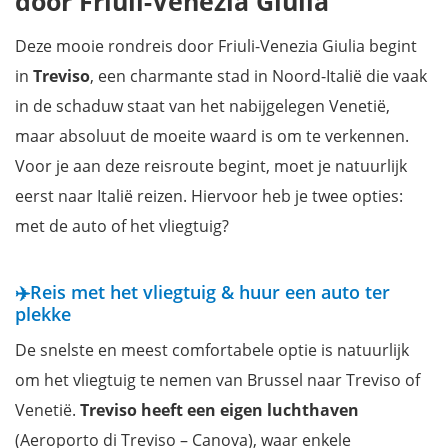
door Friuli-Venezia Giulia
Dag 2: Pordenone naar Spilimbergo
Dag 3: Spilimbergo naar Udine
Deze mooie rondreis door Friuli-Venezia Giulia begint
Dag 4: Udine naar Attimis
in
Treviso
, een charmante stad in Noord-Italië die vaak
Dag 5: Cividale del Friuli naar Triëst
in de schaduw staat van het nabijgelegen Venetië,
Dag 6: Triëst
maar absoluut de moeite waard is om te verkennen.
Dag 7: Triëst naar Aquileia
Voor je aan deze reisroute begint, moet je natuurlijk
Dag 8: Aquileia naar Treviso (of Venetië)
eerst naar Italië reizen. Hiervoor heb je twee opties:
Reis verder door naar Venetië
met de auto of het vliegtuig?
Onze overnachtingstips langs de reisroute door Friuli-Venezia
Giulia
✈️Reis met het vliegtuig & huur een auto ter
Mis niets tijdens je verblijf met onze reisgids Friuli-Venezia
plekke
Giulia
De snelste en meest comfortabele optie is natuurlijk
om het vliegtuig te nemen van Brussel naar Treviso of
Venetië.
Treviso heeft een eigen luchthaven
(Aeroporto di Treviso – Canova), waar enkele