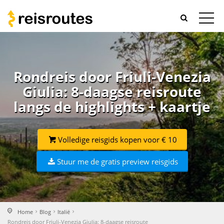
Rondreis door Friuli-Venezia
Giulia: 8-daagse reisroute
langs de highlights + kaartje
Volledige reisgids kopen voor € 10
Stuur me de gratis preview reisgids
Home
Blog
Italië
Rondreis door Friuli-Venezia Giulia: 8-daagse reisroute