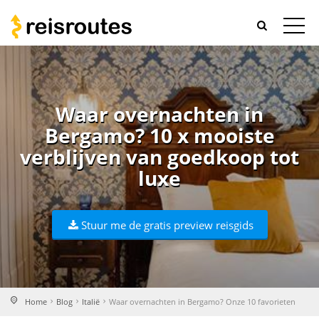
Waar overnachten in
Bergamo? 10 x mooiste
verblijven van goedkoop tot
luxe
Stuur me de gratis preview reisgids
Home
Blog
Italië
Waar overnachten in Bergamo? Onze 10 favorieten