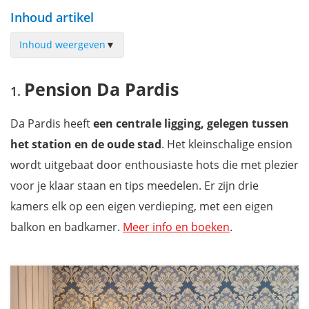
Inhoud artikel
Inhoud weergeven
▼
Pension Da Pardis
Pension Da Pardis
Vakantiehuis La Terrazza 62
Designhotel GombitHotel
Da Pardis heeft
een centrale ligging, gelegen tussen
Hotel Excelsior San Marco
het station en de oude stad
. Het kleinschalige ension
Relais San Vigilio al Castello
wordt uitgebaat door enthousiaste hots die met plezier
Boetiekhotel Petronilla
voor je klaar staan en tips meedelen. Er zijn drie
Casa Vacanze Gombito 4 Bergamo Alta
kamers elk op een eigen verdieping, met een eigen
Pension Bergamo Inn 15
balkon en badkamer.
Meer info en boeken
.
Altana Bergamo Home
AR Suites & Art
Mis niets tijdens je verblijf met onze gratis reisgids Milaan &
Aosta Vallei