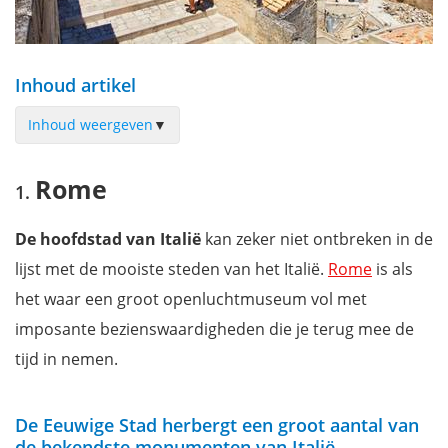
Inhoud artikel
Inhoud weergeven
▼
Rome
Rome
Milaan
Bologna
De hoofdstad van Italië
kan zeker niet ontbreken in de
Napels
lijst met de mooiste steden van het Italië.
Rome
is als
Genua
het waar een groot openluchtmuseum vol met
Venetië
imposante bezienswaardigheden die je terug mee de
Palermo
tijd in nemen.
Florence
Turijn
De Eeuwige Stad herbergt een groot aantal van
Verona
de bekendste monumenten van Italië