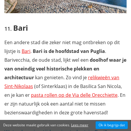
Bari
Een andere stad die zeker niet mag ontbreken op dit
lijstje is
Bari
.
Bari is de hoofdstad van Puglia
.
Barivecchia, de oude stad, lijkt wel een
doolhof waar je
van oneindig veel historische plekken en
architectuur
kan genieten. Zo vind je
relikwieën van
Sint-Nikolaas
(of Sinterklaas) in de Basilica San Nicola,
en je kan er
pasta rollen op de Via delle Orecchiette
. En
er zijn natuurlijk ook een aantal niet te missen
bezienswaardigheden in deze grote havenstad!
Deze website maakt gebruik van cookies.
Lees meer
Ok ik begrijp dat