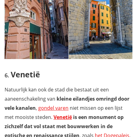
Venetië
Natuurlijk kan ook de stad die bestaat uit een
aaneenschakeling van
kleine eilandjes omringd door
vele kanalen
,
gondel varen
niet missen op een lijst
met mooiste steden.
Venetië
is een monument op
zichzelf dat vol staat met bouwwerken in de
gotische en renaissance stijlen
, zoals
het Dogepaleis
,