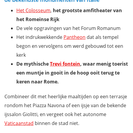
Bari
Het Colosseum
,
het grootste amfitheater van
Assisi
het Romeinse Rijk
Polignano a Mare
De vele opgravingen van het Forum Romanum
Siena
Het indrukwekkende
Pantheon
dat als tempel
Lucca
begon en vervolgens om werd gebouwd tot een
Ostuni
kerk
Matera
De mythische
Trevi fontein
, waar menig toerist
Capri
een muntje in gooit in de hoop ooit terug te
Genieten aan het Gardameer en Comomeer
keren naar Rome.
Bezoek de gezellige dorpjes van de Cinque Terre
Download onze gratis reisgidsen Italië
Combineer dit met heerlijke maaltijden op een terrasje
rondom het Piazza Navona of een ijsje van de bekende
ijssalon Giolitti, en vergeet ook het autonome
Vaticaanstad
binnen de stad niet.