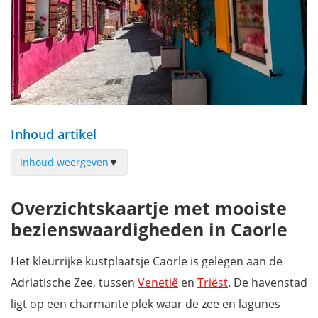
Inhoud artikel
Inhoud weergeven
▼
Caorle, oftewel het kleine Venetië
Overzichtskaartje met mooiste
Centro Storico di Caorle
bezienswaardigheden in Caorle
Parrocchia Santo Stefano protomartire op Piazza Vescovado
De klokkentoren van Caorle
Het kleurrijke kustplaatsje Caorle is gelegen aan de
Santuario della Madonna dell'Angelo
Adriatische Zee, tussen
Venetië
en
Triëst
. De havenstad
Museo Nazionale di Archeologia del Mare
ligt op een charmante plek waar de zee en lagunes