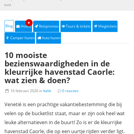
kust
★
Blog
Hotels
Reispromos
Tours & tickets
Vliegtickets
Camper huren
Auto huren
10 mooiste
bezienswaardigheden in de
kleurrijke havenstad Caorle:
wat zien & doen?
16 februari 2026 in
Italië
0 reacties
Venetië is een prachtige vakantiebestemming die bij
velen op de bucketlist staat, maar er zijn ook heel wat
leuke alternatieven in de buurt! Zo is er de kleurrijke
havenstad Caorle, die op een uurtje rijden verder ligt.