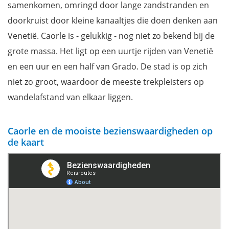
Scogliera Viva
samenkomen, omringd door lange zandstranden en
Spiaggia di Ponente en Spiaggia Levante
doorkruist door kleine kanaaltjes die doen denken aan
Laguna di Caorle en de casoni
Venetië. Caorle is - gelukkig - nog niet zo bekend bij de
Volg een visveiling bij in Caorle
grote massa. Het ligt op een uurtje rijden van Venetië
Waterpret in Aquafollie
en een uur en een half van Grado. De stad is op zich
Natuurlijke oase van Vallevecchia
niet zo groot, waardoor de meeste trekpleisters op
Waar overnachten in Caorle?
wandelafstand van elkaar liggen.
Mis niets tijdens je verblijf met onze reisgids Veneto
Caorle en de mooiste bezienswaardigheden op
de kaart