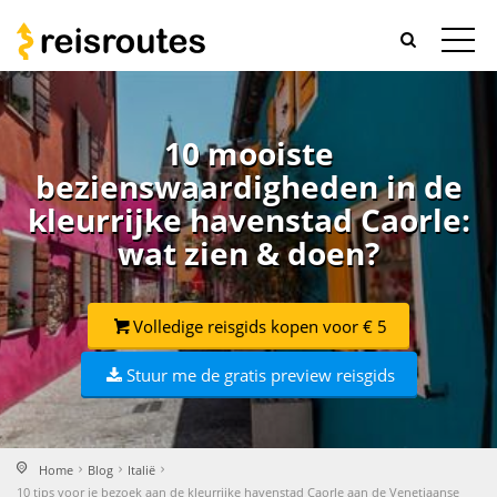
10 mooiste
bezienswaardigheden in de
kleurrijke havenstad Caorle:
wat zien & doen?
Volledige reisgids kopen voor € 5
Stuur me de gratis preview reisgids
Home
Blog
Italië
10 tips voor je bezoek aan de kleurrijke havenstad Caorle aan de Venetiaanse