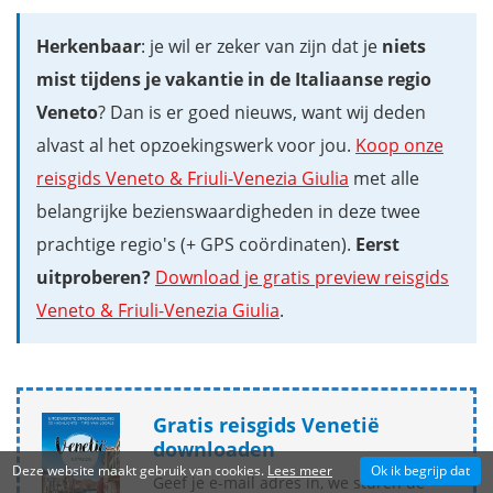
Herkenbaar
: je wil er zeker van zijn dat je
niets
mist tijdens je vakantie in de Italiaanse regio
Veneto
? Dan is er goed nieuws, want wij deden
alvast al het opzoekingswerk voor jou.
Koop onze
reisgids Veneto & Friuli-Venezia Giulia
met alle
belangrijke bezienswaardigheden in deze twee
prachtige regio's (+ GPS coördinaten).
Eerst
uitproberen?
Download je gratis preview reisgids
Veneto & Friuli-Venezia Giulia
.
Gratis reisgids Venetië
downloaden
Deze website maakt gebruik van cookies.
Lees meer
Ok ik begrijp dat
Geef je e-mail adres in, we sturen de