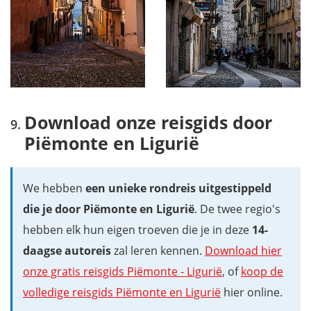
Download onze reisgids door
Piëmonte en Ligurië
We hebben
een unieke rondreis uitgestippeld
die je door Piëmonte en Ligurië
. De twee regio's
hebben elk hun eigen troeven die je in deze
14-
daagse autoreis
zal leren kennen.
Download hier
onze gratis reisgids Piëmonte - Ligurië
, of
koop de
volledige reisgids Piëmonte en Ligurië
hier online.