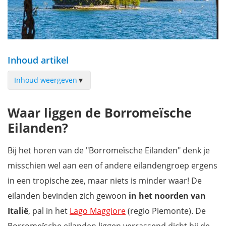
Inhoud artikel
Inhoud weergeven
▼
Het verhaal achter de Borromeïsche Eilanden
Waar liggen de Borromeïsche
Isola Bella met het indrukwekkende Borromeo-paleis
Eilanden?
Isola Madre met een van de oudste botanische tuinen
Isola dei Pescatori, het authentieke visserseiland
Bij het horen van de "Borromeïsche Eilanden" denk je
Een boottocht langs de eilanden of een eilandbezoek?
misschien wel aan een of andere eilandengroep ergens
Kan je overnachten op de Borromeïsche Eilanden?
in een tropische zee, maar niets is minder waar! De
Praktische info voor je bezoek aan de eilanden
eilanden bevinden zich gewoon
in het noorden van
Wat valt er nog meer te ontdekken rond Lago Maggiore?
Italië
, pal in het
Lago Maggiore
(regio Piemonte). De
Download onze reisgids door Piëmonte en Ligurië