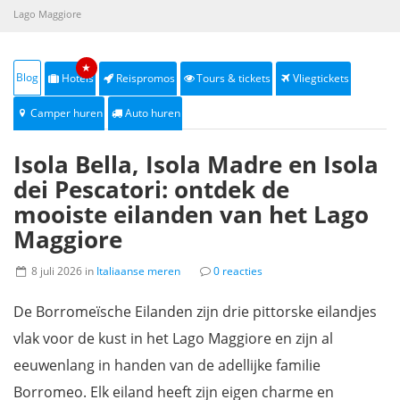
Lago Maggiore
★
Blog
Hotels
Reispromos
Tours & tickets
Vliegtickets
Camper huren
Auto huren
Isola Bella, Isola Madre en Isola
dei Pescatori: ontdek de
mooiste eilanden van het Lago
Maggiore
8 juli 2026 in
Italiaanse meren
0 reacties
De Borromeïsche Eilanden zijn drie pittorske eilandjes
vlak voor de kust in het Lago Maggiore en zijn al
eeuwenlang in handen van de adellijke familie
Borromeo. Elk eiland heeft zijn eigen charme en