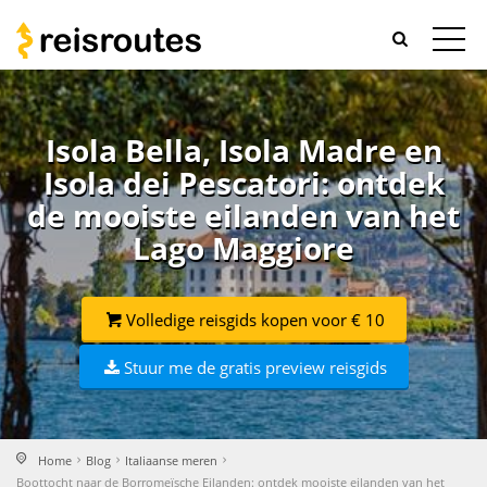
Isola Bella, Isola Madre en
Isola dei Pescatori: ontdek
de mooiste eilanden van het
Lago Maggiore
Volledige reisgids kopen voor € 10
Stuur me de gratis preview reisgids
Home
Blog
Italiaanse meren
Boottocht naar de Borromeïsche Eilanden: ontdek mooiste eilanden van het