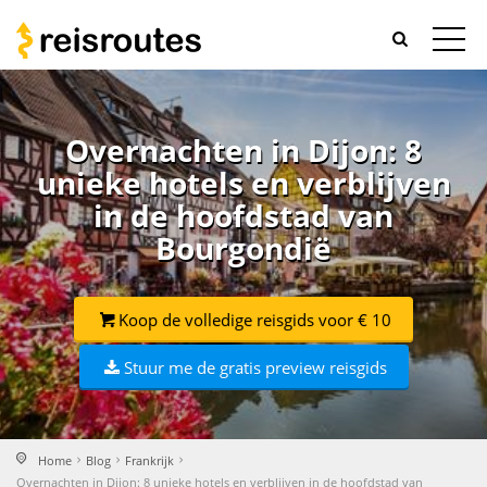
Overnachten in Dijon: 8
unieke hotels en verblijven
in de hoofdstad van
Bourgondië
Koop de volledige reisgids voor € 10
Stuur me de gratis preview reisgids
Home
Blog
Frankrijk
Overnachten in Dijon: 8 unieke hotels en verblijven in de hoofdstad van