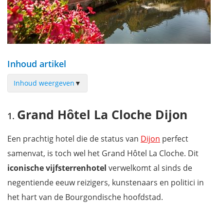
Inhoud artikel
Inhoud weergeven
▼
Grand Hôtel La Cloche Dijon
Grand Hôtel La Cloche Dijon
Mama Shelter Dijon
Vertigo Hotel Dijon
Een prachtig hotel die de status van
Dijon
perfect
Hôtel des Ducs
samenvat, is toch wel het Grand Hôtel La Cloche. Dit
Oceania Le Jura Dijon
iconische vijfsterrenhotel
verwelkomt al sinds de
Maison Philippe Le Bon Hôtel
negentiende eeuw reizigers, kunstenaars en politici in
Odalys City Dijon Les Cordeliers
het hart van de Bourgondische hoofdstad.
Hôtel des Halles