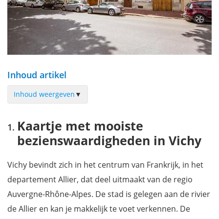
Inhoud artikel
Inhoud weergeven
▼
Kaartje met mooiste bezienswaardigheden in Vichy
Kaartje met mooiste
Berges de Bellerive-sur-Allier
bezienswaardigheden in Vichy
Parc Kennedy
Opéra de Vichy
Vichy bevindt zich in het centrum van Frankrijk, in het
Parc Napoléon III
departement Allier, dat deel uitmaakt van de regio
Parc des Sources
Auvergne-Rhône-Alpes. De stad is gelegen aan de rivier
Galerie Fer à Cheval
de Allier en kan je makkelijk te voet verkennen. De
Église Saint-Blaise de Vichy