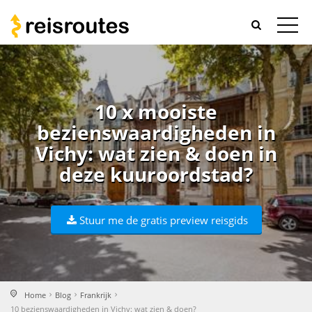
10 x mooiste
bezienswaardigheden in
Vichy: wat zien & doen in
deze kuuroordstad?
Stuur me de gratis preview reisgids
Home
Blog
Frankrijk
10 bezienswaardigheden in Vichy: wat zien & doen?