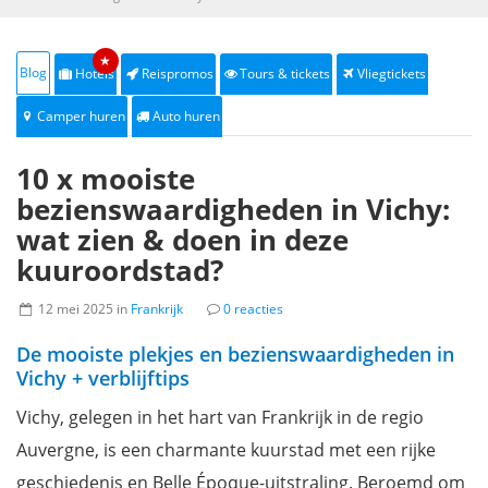
★
Blog
Hotels
Reispromos
Tours & tickets
Vliegtickets
Camper huren
Auto huren
10 x mooiste
bezienswaardigheden in Vichy:
wat zien & doen in deze
kuuroordstad?
12 mei 2025 in
Frankrijk
0 reacties
De mooiste plekjes en bezienswaardigheden in
Vichy + verblijftips
Vichy, gelegen in het hart van Frankrijk in de regio
Auvergne, is een charmante kuurstad met een rijke
geschiedenis en Belle Époque-uitstraling. Beroemd om