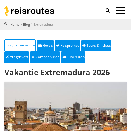
Home
Blog
Extremadura
Blog Extremadura
Hotels
Reispromos
Tours & tickets
Vliegtickets
Camper huren
Auto huren
Vakantie Extremadura 2026