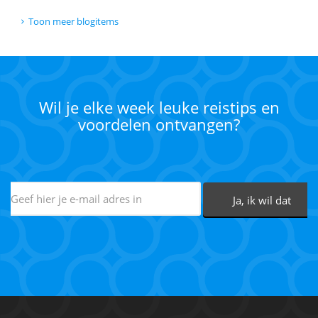
Toon meer blogitems
Wil je elke week leuke reistips en
voordelen ontvangen?