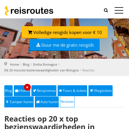
Volledige reisgids kopen voor € 10
Stuur me de gratis reisgids
Home
Blog
Emilia Romagna
Dé 20 mooiste bezienswaardigheden van Bologna
Reacties
★
Blog
Hotels
Reispromos
Tours & tickets
Vliegtickets
Reviews
Camper huren
Auto huren
Reacties op 20 x top
bezienswaardigheden in