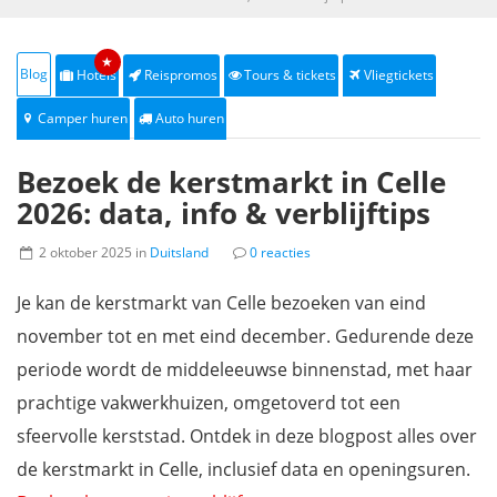
★
Blog
Hotels
Reispromos
Tours & tickets
Vliegtickets
Camper huren
Auto huren
Bezoek de kerstmarkt in Celle
2026: data, info & verblijftips
2 oktober 2025 in
Duitsland
0 reacties
Je kan de kerstmarkt van Celle bezoeken van eind
november tot en met eind december. Gedurende deze
periode wordt de middeleeuwse binnenstad, met haar
prachtige vakwerkhuizen, omgetoverd tot een
sfeervolle kerststad. Ontdek in deze blogpost alles over
de kerstmarkt in Celle, inclusief data en openingsuren.