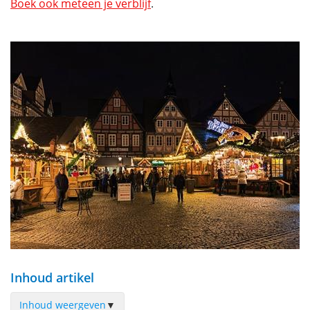
Boek ook meteen je verblijf
.
Inhoud artikel
Inhoud weergeven
▼