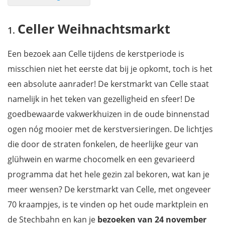
Celler Weihnachtsmarkt
Celler Weihnachtsmarkt
Wat kan je verwachten van de kerstmarkt van Celle?
Openingsuren van de kerstmarkt in Celle
Een bezoek aan Celle tijdens de kerstperiode is
Hoe bereik je Celle?
misschien niet het eerste dat bij je opkomt, toch is het
Wat valt er nog meer te zien in Celle?
een absolute aanrader! De kerstmarkt van Celle staat
Waar overnachten tijdens je kerstbezoek?
namelijk in het teken van gezelligheid en sfeer! De
Kaartje Celle Kerstmarkt
goedbewaarde vakwerkhuizen in de oude binnenstad
Filmpje: Sfeerbeelden van de magische kerstsfeer in Celle
ogen nóg mooier met de kerstversieringen. De lichtjes
Mis niets tijdens je bezoek aan de Nedersaksen
die door de straten fonkelen, de heerlijke geur van
glühwein en warme chocomelk en een gevarieerd
programma dat het hele gezin zal bekoren, wat kan je
meer wensen? De kerstmarkt van Celle, met ongeveer
70 kraampjes, is te vinden op het oude marktplein en
de Stechbahn en kan je
bezoeken van 24 november