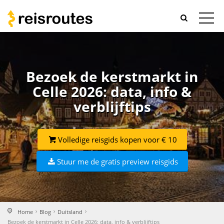
Bezoek de kerstmarkt in
Celle 2026: data, info &
verblijftips
Volledige reisgids kopen voor € 10
Stuur me de gratis preview reisgids
Home
Blog
Duitsland
Bezoek de kerstmarkt in Celle 2026: data, info & verblijftips