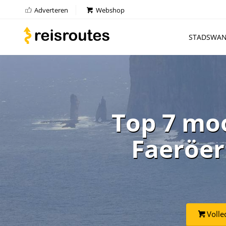
Adverteren
Webshop
STADSWAN
Top 7 mo
Faeröer
Volle