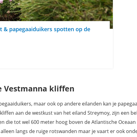
t & papegaaiduikers spotten op de
e Vestmanna kliffen
papegaaiduikers, maar ook op andere eilanden kan je papega
liffen aan de westkust van het eiland Streymoy, zijn een b
fen die tot wel 600 meter hoog boven de Atlantische Oceaan 
 alleen langs de ruige rotswanden maar je vaart er ook ond