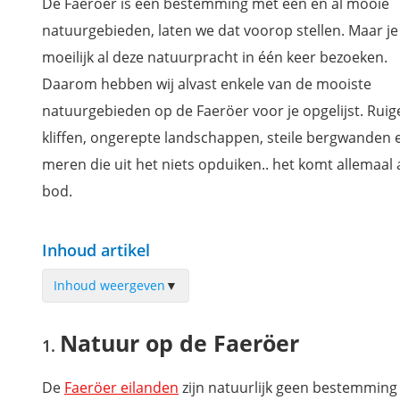
De Faeröer is een bestemming met een en al mooie
natuurgebieden, laten we dat voorop stellen. Maar je
moeilijk al deze natuurpracht in één keer bezoeken.
Daarom hebben wij alvast enkele van de mooiste
natuurgebieden op de Faeröer voor je opgelijst. Ruig
kliffen, ongerepte landschappen, steile bergwanden 
meren die uit het niets opduiken.. het komt allemaal
bod.
Inhoud artikel
Inhoud weergeven
▼
Natuur op de Faeröer
Natuur op de Faeröer
Mykines, het paradijs voor papegaaiduikers
Nog meer vogels spotten bij de Vestmanna kliffen
De
Faeröer eilanden
zijn natuurlijk geen bestemming 