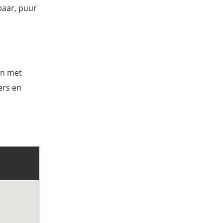
baar, puur
en met
ers en