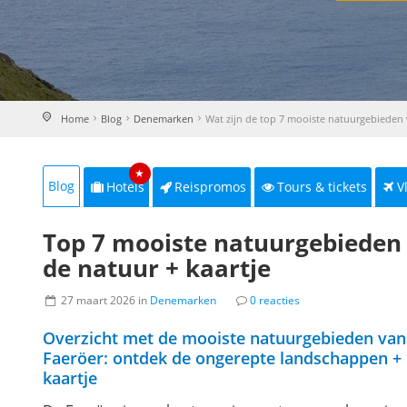
Home
Blog
Denemarken
Wat zijn de top 7 mooiste natuurgebieden 
★
Blog
Hotels
Reispromos
Tours & tickets
V
Top 7 mooiste natuurgebieden 
de natuur + kaartje
27 maart 2026 in
Denemarken
0 reacties
Overzicht met de mooiste natuurgebieden van
Faeröer: ontdek de ongerepte landschappen +
kaartje