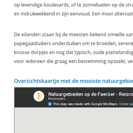
Spectaculaire watervallen op de Faeröer
op levendige boulevards, of te zonnebaden op de str
Wandeling naar de Slættaratindur
en indrukwekkend in zijn eenvoud. Een mooi alternati
Van Sørvágsvatn-meer naar de Trælanípa klif
Bezoek de Drangarnir rotspilaren
De eilanden staan bij de meesten bekend omwille van h
Risin en Kellingin Brandpilaren
papegaaiduikers onderduiken om te broeden, serene 
Extra tip: mooiste uitzichtpunten op de Faeröer
knusse dorpjes en nog dat typisch, oude plattelandsg
Waar overnachten op de Faeröer?
voor iedereen die graag een bestemming opzoekt, v
Mis niets tijdens je verblijf op de Faeröer eilanden
Overzichtskaartje met de mooiste natuurgebi