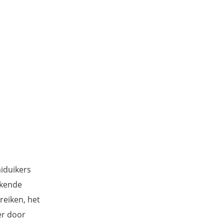
aiduikers
ekende
reiken, het
er door