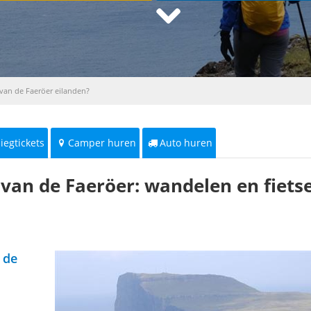
van de Faeröer eilanden?
liegtickets
Camper huren
Auto huren
van de Faeröer: wandelen en fietse
 de