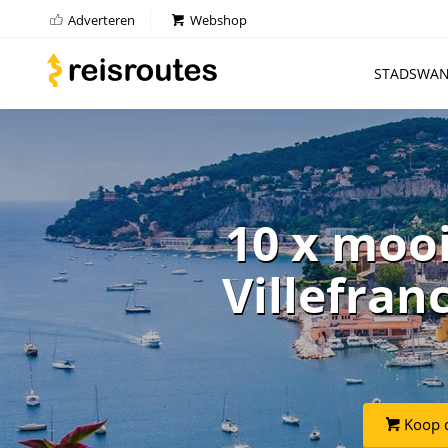
Adverteren
Webshop
STADSWAN
10 x moo
Villefran
Koop d