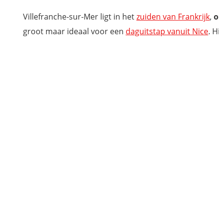
Citadel van Villefranche-sur-Mer
Villefranche-sur-Mer ligt in het
zuiden van Frankrijk
,
o
Saint-Michel kerk
groot maar ideaal voor een
daguitstap vanuit Nice
. H
Bezoek een van de boeiende musea in Villefranche-sur-Mer
Chappelle Saint-Pierre
Bezoek de lokale markt van Villefranche-sur-Mer
Namiddagje relaxen op het strand
Maak een daguitstap naar Nice
Ontdek de omgeving van Villefranche-sur-Mer
Waar overnachten in Villefranche-sur-Mer?
Mis niets tijdens je bezoek aan de Côte d'Opale