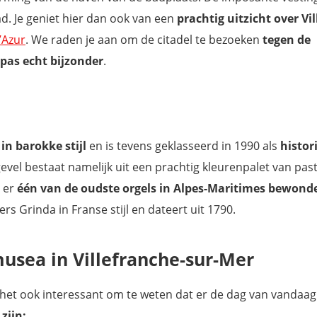
d. Je geniet hier dan ook van een
prachtig uitzicht over Vi
’Azur
. We raden je aan om de citadel te bezoeken
tegen de
pas echt bijzonder
.
in barokke stijl
en is tevens geklasseerd in 1990 als
histor
gevel bestaat namelijk uit een prachtig kleurenpalet van pas
n er
één van de oudste orgels in Alpes-Maritimes bewond
s Grinda in Franse stijl en dateert uit 1790.
usea in Villefranche-sur-Mer
s het ook interessant om te weten dat er de dag van vandaag
zijn: