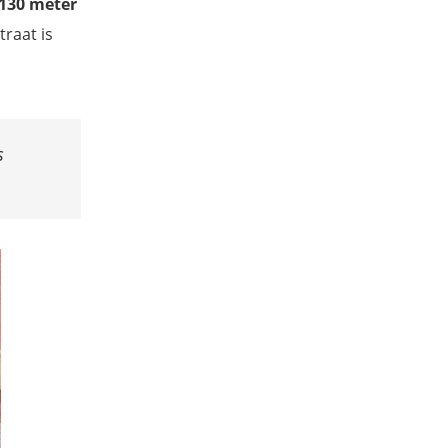
130 meter
traat is
s