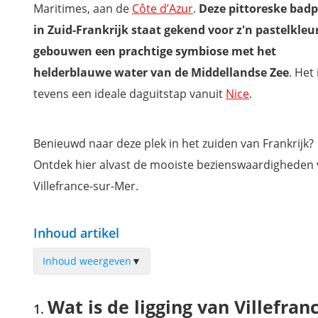
Maritimes, aan de
Côte d’Azur
.
Deze pittoreske badp
in Zuid-Frankrijk staat gekend voor z'n
pastelkleu
gebouwen een prachtige symbiose met het
helderblauwe water van de Middellandse Zee
. Het 
tevens een ideale daguitstap vanuit
Nice
.
Benieuwd naar deze plek in het zuiden van Frankrijk?
Ontdek hier alvast de mooiste bezienswaardigheden
Villefrance-sur-Mer.
Inhoud artikel
Inhoud weergeven
▼
Wat is de ligging van Villefranche-sur-Mer op de kaart?
Wat is de ligging van Villefra
Dwaal door de straten van de oude stad