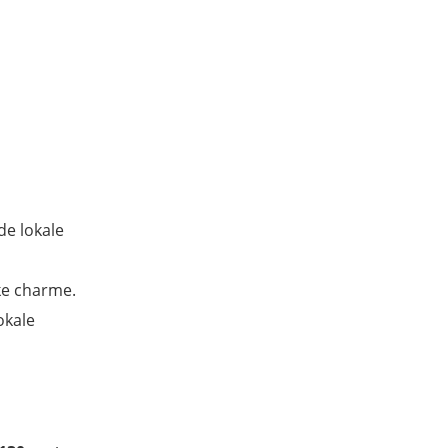
de lokale
ke charme.
okale