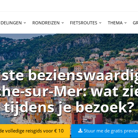
DELINGEN
RONDREIZEN
FIETSROUTES
THEMA
GR
iste bezienswaardi
che-sur-Mer: wat z
tijdens je bezoek?
e volledige reisgids voor € 10
Stuur me de gratis previe