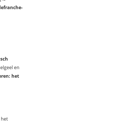
llefranche-
isch
telgeel en
eren: het
 het