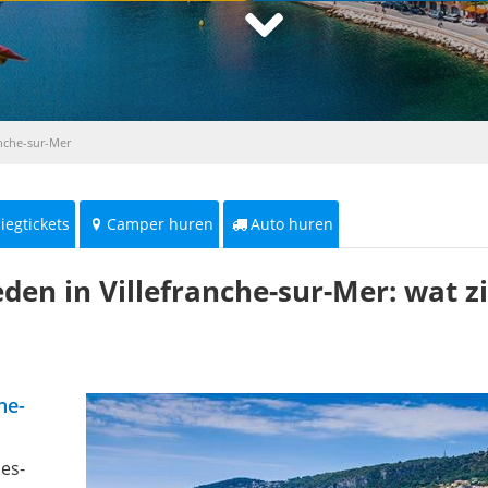
nche-sur-Mer
liegtickets
Camper huren
Auto huren
en in Villefranche-sur-Mer: wat z
he-
pes-