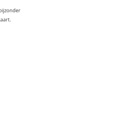
 bijzonder
aart.