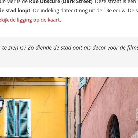
sur-Mer is de
Rue Obscure (Dark Street)
. Deze straat is een
de stad loopt
. De indeling dateert nog uit de 13e eeuw. De s
kijk de ligging op de kaart
.
 te zien is? Zo diende de stad ooit als decor voor de film