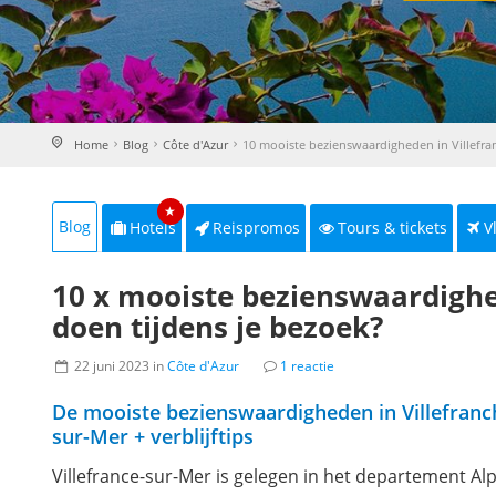
Home
Blog
Côte d'Azur
10 mooiste bezienswaardigheden in Villefra
★
Blog
Hotels
Reispromos
Tours & tickets
V
10 x mooiste bezienswaardighed
doen tijdens je bezoek?
22 juni 2023 in
Côte d'Azur
1 reactie
De mooiste bezienswaardigheden in Villefranc
sur-Mer + verblijftips
Villefrance-sur-Mer is gelegen in het departement Al