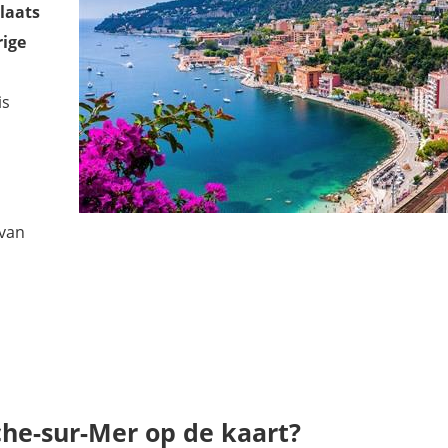
laats
rige
is
 van
nche-sur-Mer op de kaart?