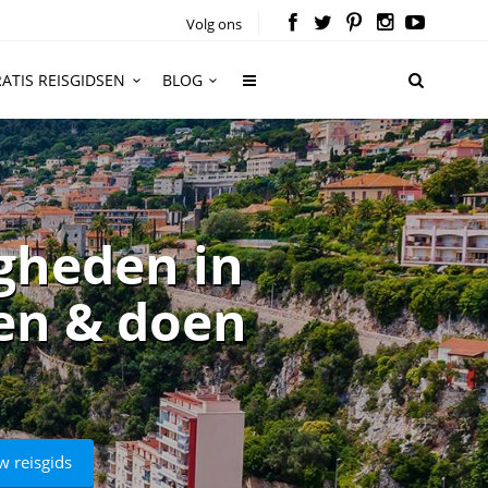
Volg ons
ATIS REISGIDSEN
BLOG
gheden in
ien & doen
w reisgids