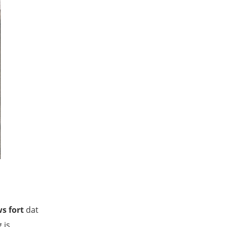
s fort
dat
 is