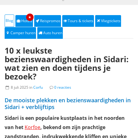
★
Blog
Hotels
Reispromos
Tours & tickets
Vliegtickets
Camper huren
Auto huren
10 x leukste
bezienswaardigheden in Sidari:
wat zien en doen tijdens je
bezoek?
8 juli 2025 in
Corfu
0 reacties
De mooiste plekken en bezienswaardigheden in
Sidari + verblijftips
Sidari is een populaire kustplaats in het noorden
van het
Korfoe
, bekend om zijn prachtige
zandstranden, indrukwekkende kliffen en unieke