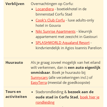
Verblijven
Overnachtingen op Corfu:
Locandiera
- boetiekhotel in de
binnenstad Corfu Stad
Cook's Club Corfu
- luxe adults-only
hotel in Gouvia
Niki Sunrise Apartments
- kleurrijk
appartement met zeezicht in Gastouri
SPLASHWORLD Aqualand Resort
-
kindvriendelijk in Agios Ioannis Parelion
Huurauto
Als je graag zoveel mogelijk van het eiland
wilt verkennen, dan is
een auto eigenlijk
onmisbaar
. Boek je huurauto bij
Sunnycars
(alle verzekeringen incl.) of
EasyTerra
(meestal de goedkoopste)
Tours en
Stadsrondleiding &
bezoek aan de
activiteiten
oude stad in Corfu Stad
,
boek hier je
rondleiding