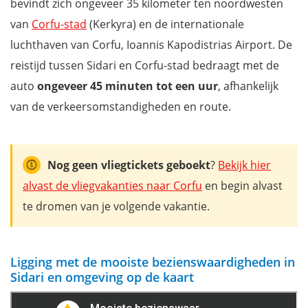
bevindt zich ongeveer 35 kilometer ten noordwesten
Akra Drastis
van
Corfu-stad
(Kerkyra) en de internationale
Gravas Cove Viewpoint
luchthaven van Corfu, Ioannis Kapodistrias Airport. De
Peroulades
reistijd tussen Sidari en Corfu-stad bedraagt met de
Loggas Beach
auto
ongeveer 45 minuten tot een uur
, afhankelijk
Watersporten in Sidari
van de verkeersomstandigheden en route.
Waar overnachten in Sidari?
Mis niets met onze complete reisgids Corfu
Nog geen vliegtickets geboekt
?
Bekijk hier
alvast de vliegvakanties naar Corfu
en begin alvast
te dromen van je volgende vakantie.
Ligging met de mooiste bezienswaardigheden in
Sidari en omgeving op de kaart