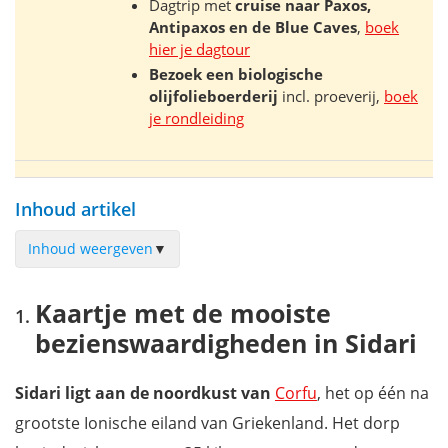
Dagtrip met
cruise naar
Paxos,
Antipaxos en de Blue Caves
,
boek
hier je dagtour
Bezoek een biologische
olijfolieboerderij
incl. proeverij,
boek
je rondleiding
Inhoud artikel
Inhoud weergeven
▼
Kaartje met de mooiste bezienswaardigheden in Sidari
Kaartje met de mooiste
Canal d'Amour
bezienswaardigheden in Sidari
Ontspannen op Apotripiti Beach
Kapases Eilanden
Sidari ligt aan de noordkust van
Corfu
, het op één na
Sidari Beach
grootste Ionische eiland van Griekenland. Het dorp
Cape Drastis