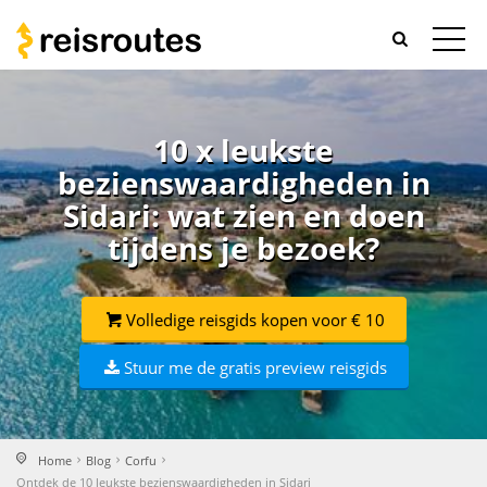
10 x leukste
bezienswaardigheden in
Sidari: wat zien en doen
tijdens je bezoek?
Volledige reisgids kopen voor € 10
Stuur me de gratis preview reisgids
Home
Blog
Corfu
Ontdek de 10 leukste bezienswaardigheden in Sidari