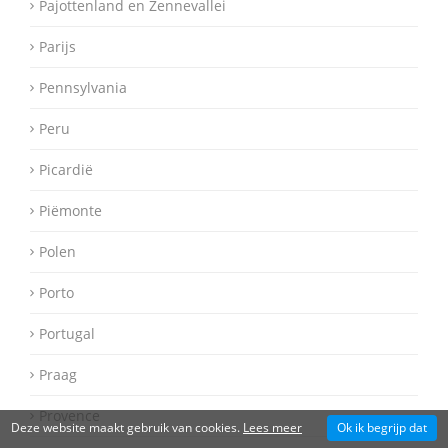
Pajottenland en Zennevallei
Parijs
Pennsylvania
Peru
Picardië
Piëmonte
Polen
Porto
Portugal
Praag
Provence
Deze website maakt gebruik van cookies.
Lees meer
Ok ik begrijp dat