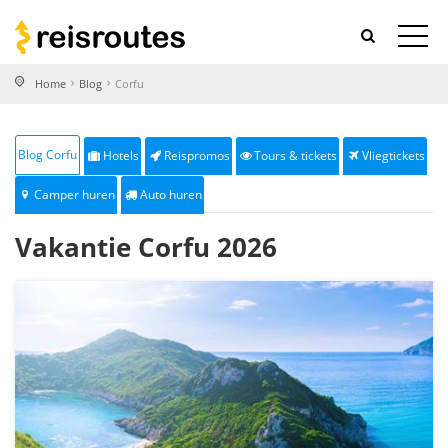
Home
Blog
Corfu
Blog Corfu
Hotels
Reispromos
Tours & tickets
Vliegtickets
Camper huren
Auto huren
Vakantie Corfu 2026