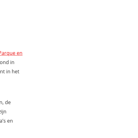
Parque en
tond in
nt in het
n, de
ijn
a’s en