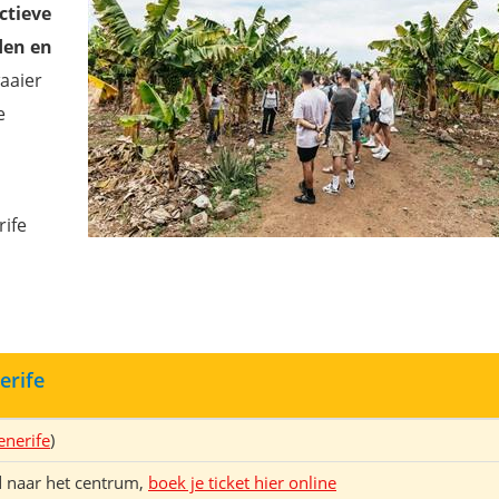
ctieve
den en
aaier
e
rife
erife
enerife
)
d naar het centrum,
boek je ticket hier online