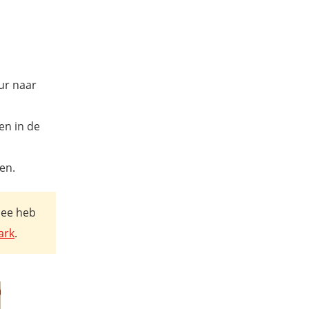
uur naar
en in de
en.
mee heb
ark
.