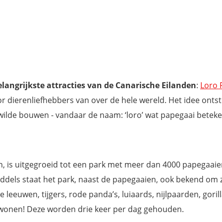
langrijkste attracties van de Canarische Eilanden
:
Loro 
or dierenliefhebbers van over de hele wereld. Het idee onts
wilde bouwen - vandaar de naam: ‘loro’ wat papegaai beteke
n, is uitgegroeid tot een park met meer dan 4000 papegaaie
iddels staat het park, naast de papegaaien, ook bekend om z
eeuwen, tijgers, rode panda’s, luiaards, nijlpaarden, gorill
jwonen! Deze worden drie keer per dag gehouden.