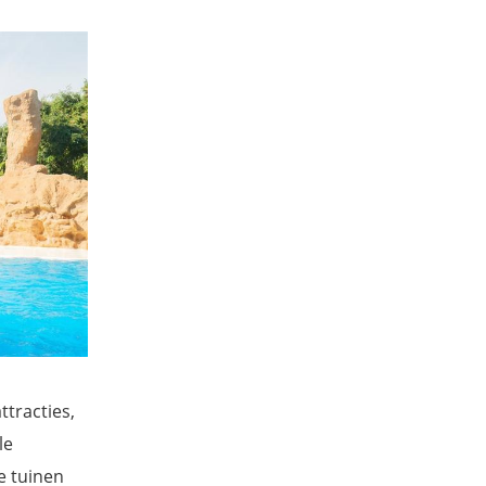
ttracties,
le
e tuinen