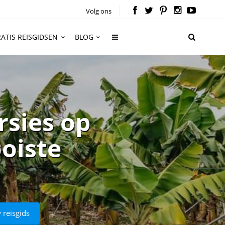
Volg ons
ATIS REISGIDSEN
BLOG
rsies op
ooiste
 reisgids