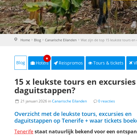
Home
Blog
Canarische Eilanden
Wat zijn de top 15 leukste tours en 
★
Blog
Hotels
Reispromos
Tours & tickets
V
15 x leukste tours en excursies
daguitstappen?
21 januari 2026 in
Canarische Eilanden
0 reacties
Overzicht met de leukste tours, excursies en
daguitstappen op Tenerife + waar tickets boek
Tenerife
staat natuurlijk bekend voor een ontspa