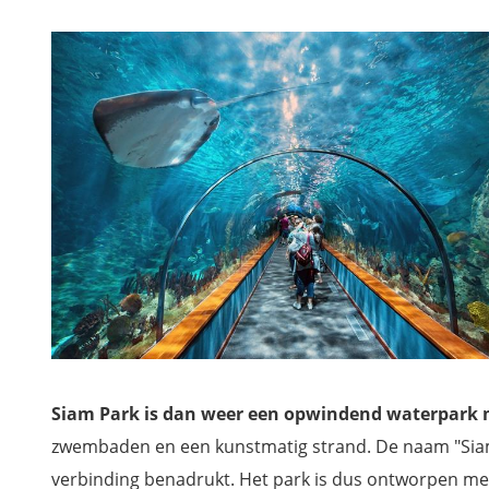
Canyoning op Tenerife
Eilandhoppen naar La Gomera
Wandel tussen de aapjes in Monkey Park
Wil jij ook niets missen tijdens je verblijf op Tenerife?
Siam Park is dan weer een opwindend waterpark 
zwembaden en een kunstmatig strand. De naam "Siam"
verbinding benadrukt. Het park is dus ontworpen met 