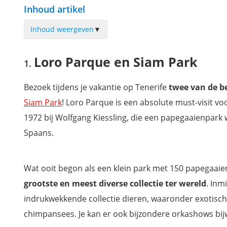
Inhoud artikel
Inhoud weergeven
▼
Loro Parque en Siam Park
Loro Parque en Siam Park
Dolfijnen en walvissen spotten op Tenerife
Snorkelen tussen de schildpadden
Bezoek tijdens je vakantie op Tenerife
twee van de be
Nog meer waterpret in Aqualand in Costa Adeje
Siam Park
! Loro Parque is een absolute must-visit vo
Bezoek een wijnmakerij en geniet van een proeverij
1972 bij Wolfgang Kiessling, die een papegaaienpark 
Neem de kabelbaan naar de El Teide vulkaan
Spaans.
Bezoek de piramides van Malpaís de Güímar
Kom alles te weten van het dierenrijk in Jungle Park
Wat ooit begon als een klein park met 150 papegaaie
Bekijk de mooiste plekken van Tenerife vanuit de lucht
grootste en meest diverse collectie ter wereld
. Inm
Ontdek de mooiste fietsroutes op Tenerife
indrukwekkende collectie dieren, waaronder exotische l
Bezoek bananenplantage Finca Las Margaritas
chimpansees. Je kan er ook bijzondere orkashows bi
Verken de mooiste plekjes van Tenerife tijdens een dagtour