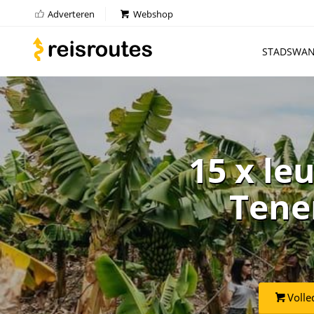
Adverteren
Webshop
STADSWAN
15 x le
Tener
Volle