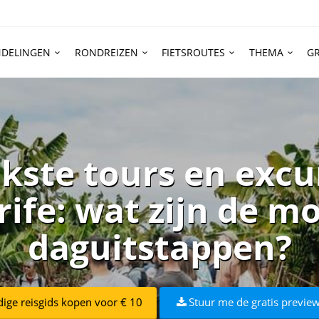
DELINGEN
RONDREIZEN
FIETSROUTES
THEMA
GR
ukste tours en excu
ife: wat zijn de m
daguitstappen?
dige reisgids kopen voor € 10
Stuur me de gratis preview