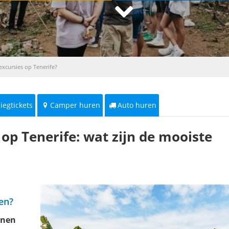
excursies op Tenerife?
liegtickets
Camper huren
Auto huren
 op Tenerife: wat zijn de mooiste
en?
nnen