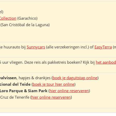
l)
ollection
(Garachico)
(San Cristóbal de la Laguna)
 je huurauto bij
Sunnycars
(alle verzekeringen incl.) of
EasyTerra
(m
5 uur vliegen. Deze reis als pakketreis boeken? Kijk bij
het aanbod 
walvissen
, hapjes & drankjes (
boek je daguitstap online
)
ional del Teide
(
boek je tour hier online
)
Loro Parque & Siam Park
(
hier online reserveren
)
Cruz de Tenerife (
hier online reserveren
)