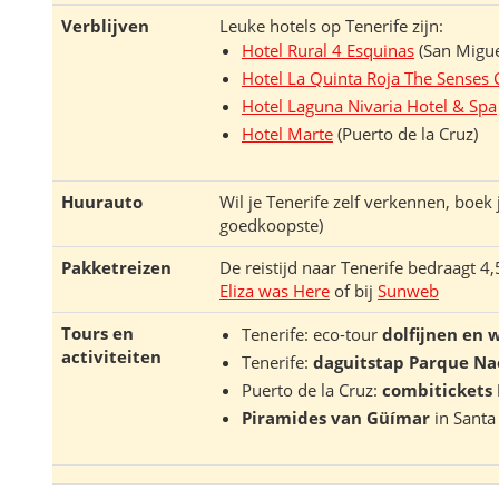
Verblijven
Leuke hotels op Tenerife zijn:
Hotel Rural 4 Esquinas
(San Migue
Hotel La Quinta Roja The Senses C
Hotel Laguna Nivaria Hotel & Spa
Hotel Marte
(Puerto de la Cruz)
Huurauto
Wil je Tenerife zelf verkennen, boek
goedkoopste)
Pakketreizen
De reistijd naar Tenerife bedraagt 4,
Eliza was Here
of bij
Sunweb
Tours en
Tenerife: eco-tour
dolfijnen en 
activiteiten
Tenerife:
daguitstap Parque Nac
Puerto de la Cruz:
combitickets 
Piramides van Güímar
in Santa 