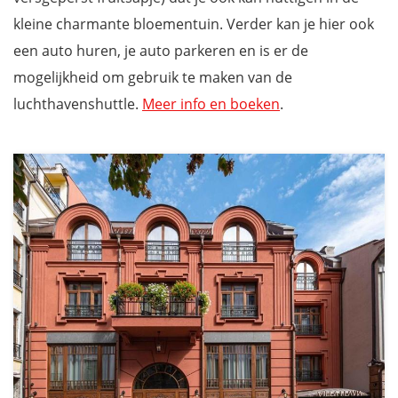
Old Legends Hotel - sfeervol overnachten in een
kleine charmante bloementuin. Verder kan je hier ook
renaissancehotel
een auto huren, je auto parkeren en is er de
Hotel Gallery 37 - overnachten tussen Bulgaarse
mogelijkheid om gebruik te maken van de
meesterwerken
luchthavenshuttle.
Meer info en boeken
.
Park & Spa Hotel Markovo - hotel net buiten de stad mét spa
Ontdek Bulgarije met onze gratis reisgids