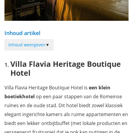
Inhoud artikel
Inhoud weergeven
▼
Villa Flavia Heritage Boutique Hotel
Villa Flavia Heritage Boutique
Boutique Guest House Coco - stijlvol pension in het hart van
Hotel
Plovdiv
Guest House Old Plovdiv - budgetvriendelijk verblijf
Villa Flavia Heritage Boutique Hotel is
een klein
Aurora Hills Hotel - betaalbaar designhotel met topligging
boetiekhotel
op een paar stappen van de Romeinse
Nomad Studios Kapana - overnachten in je eigen studio
ruïnes en de oude stad. Dit hotel biedt zowel klassiek
Hotel Urban - verblijf aan de rand van de stad met
buitenzwembad
elegant ingerichte kamers als ruime appartementen en
The Emporium Plovdiv - stijlvol 5-sterren hotel vlak bij het
biedt een lekker ontbijtbuffet (met lokale producten en
centrum
versgeperst fruitsapje) dat je ook kan nuttigen in de