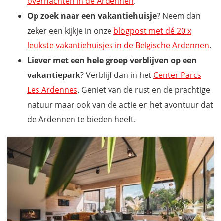
overnachten in de Ardennen
.
Op zoek naar een vakantiehuisje
? Neem dan
zeker een kijkje in onze
blogpost met dé 20 x
leukste vakantiehuisjes in de Belgische Ardennen
.
Liever met een hele groep verblijven op een
vakantiepark
? Verblijf dan in het
Center Parcs
Les Ardennes
. Geniet van de rust en de prachtige
natuur maar ook van de actie en het avontuur dat
de Ardennen te bieden heeft.