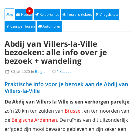
★
Blog
Hotels
Reispromos
Tours & tickets
Vliegtickets
Camper huren
Auto huren
Abdij van Villers-la-Ville
bezoeken: alle info over je
bezoek + wandeling
30 juli 2025 in
België
1 reactie
Praktische info voor je bezoek aan de Abdij van
Villers-la-Ville
De Abdij van Villers la Ville is een verborgen pareltje
,
zo'n 20 km ten zuiden van
Brussel
, en ten noorden van
de
Belgische Ardennen
. De ruïnes van dit uitzonderlijk
erfgoed zijn mooi bewaard gebleven en zijn zeker een