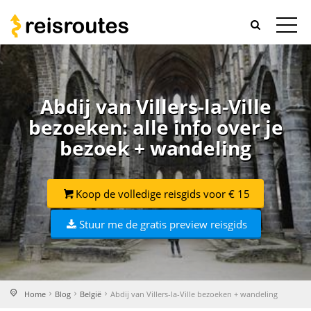
Abdij van Villers-la-Ville
bezoeken: alle info over je
bezoek + wandeling
Koop de volledige reisgids voor € 15
Stuur me de gratis preview reisgids
Home
Blog
België
Abdij van Villers-la-Ville bezoeken + wandeling