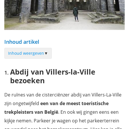
Inhoud artikel
Inhoud weergeven
▼
Abdij van Villers-la-Ville bezoeken
Abdij van Villers-la-Ville
Bezoek de abdijtuinen van de Monniken
bezoeken
Kan je de Abdij van Villers-la-Ville bezoeken met kinderen?
Wandelen langs de abdij van Villers
De ruïnes van de cisterciënzer abdij van Villers-La-Ville
Praktische info voor je bezoek aan de Abdij van Villers-la-Ville
zijn ongetwijfeld
een van de meest toeristische
Wat zien in de buurt van de Abdij van Villers-la-Ville?
trekpleisters van België
. En ook wij gingen eens een
Hoe bereik je de abdij van Villers-la-Ville
kijkje nemen. Parkeer je wagen op het parkeerterrein
Waar overnachten in de Ardennen?