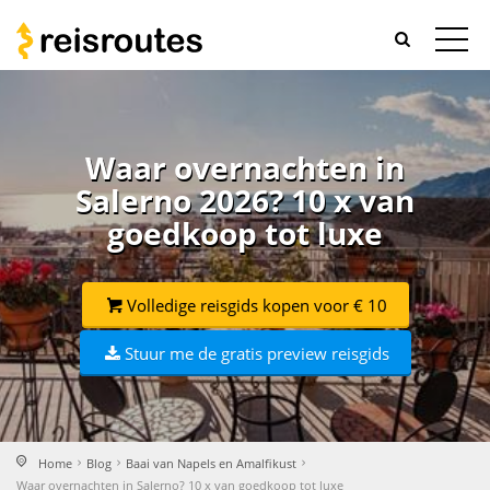
Waar overnachten in
Salerno 2026? 10 x van
goedkoop tot luxe
Volledige reisgids kopen voor € 10
Stuur me de gratis preview reisgids
Home
Blog
Baai van Napels en Amalfikust
Waar overnachten in Salerno? 10 x van goedkoop tot luxe