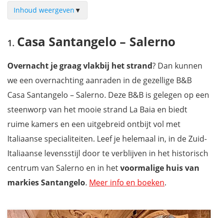
Inhoud weergeven
▼
Casa Santangelo – Salerno
Casa Santangelo – Salerno
B&B Roof Garden
Casa Vacanze Angelica
Overnacht je graag vlakbij het strand
? Dan kunnen
Vinto House Salerno Downtown
we een overnachting aanraden in de gezellige B&B
Hotel Plaza
Casa Santangelo – Salerno. Deze B&B is gelegen op een
Mareluna Penthouse – Luxury Suites
steenworp van het mooie strand La Baia en biedt
B&B Armonia
ruime kamers en een uitgebreid ontbijt vol met
Saint Joseph Resort
Italiaanse specialiteiten. Leef je helemaal in, in de Zuid-
B&B Acquasalata
Italiaanse levensstijl door te verblijven in het historisch
Capofortuna B&B Salerno Centro
centrum van Salerno en in het
voormalige huis van
Mis niets tijdens je rondreis langs de Amalfikust met onze
markies Santangelo
.
Meer info en boeken
.
reisgids