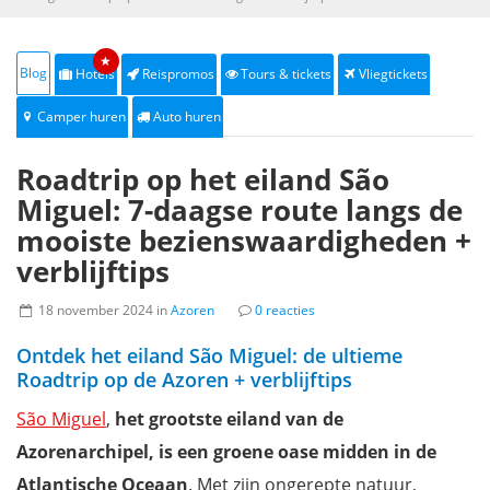
★
Blog
Hotels
Reispromos
Tours & tickets
Vliegtickets
Camper huren
Auto huren
Roadtrip op het eiland São
Miguel: 7-daagse route langs de
mooiste bezienswaardigheden +
verblijftips
18 november 2024 in
Azoren
0 reacties
Ontdek het eiland São Miguel: de ultieme
Roadtrip op de Azoren + verblijftips
São Miguel
,
het grootste eiland van de
Azorenarchipel, is een groene oase midden in de
Atlantische Oceaan
. Met zijn ongerepte natuur,