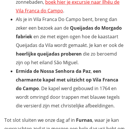
zonnebaden,
boek hier je excursie naar Ilhéu de
Vila Franca do Campo
.
Als je in Vila Franca Do Campo bent, breng dan
zeker een bezoek aan de
Queijadas do Morgado
fabriek
en zie met eigen ogen hoe de kaastaart
Queijadas da Vila wordt gemaakt. Je kan er ook de
heerlijke queijadas proberen
die zo beroemd
zijn op het eiland São Miguel.
Ermida de Nossa Senhora da Paz
,
een
charmante kapel met uitzicht op Vila Franca
do Campo
. De kapel werd gebouwd in 1764 en
wordt omringd door trappen met blauwe tegels
die versierd zijn met christelijke afbeeldingen.
Tot slot sluiten we onze dag af in
Furnas
, waar je kan
overnachten zodat je morgen een hele dag vrij hebt om