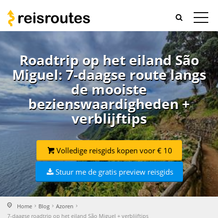
Roadtrip op het eiland São
Miguel: 7-daagse route langs
de mooiste
bezienswaardigheden +
verblijftips
Volledige reisgids kopen voor € 10
Stuur me de gratis preview reisgids
Home
Blog
Azoren
7-daagse roadtrip op het eiland São Miguel + verblijftips