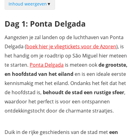
Inhoud weergeven
▼
Dag 1: Ponta Delgada
Dag 1: Ponta Delgada
Dag 2: Walvissen en dolfijnen spotten vanuit de haven van
Ponta Delgada
Aangezien je zal landen op de luchthaven van Ponta
Dag 3: Sete Cidades en de noordwestkust
Delgada (
boek hier je vliegtickets voor de Azoren
), is
Dag 4: Ribeira Grande en Lagoa do Fogo
het handig om je roadtrip op São Miguel hier meteen
Dag 5: Furnas vallei
te starten.
Ponta Delgada
is meteen ook
de grootste,
Dag 6: Povoação en de zuidoostkust
en hoofdstad van het eiland
en is een ideale eerste
Dag 7: Nordeste en de noordoostkust
kennismakig met het eiland. Ondanks het feit dat het
Hoe een vakantie naar de Azoren boeken?
de hoofdstad is,
behoudt de stad een rustige sfeer
,
Hoe eilandhoppen op de Azoren?
waardoor het perfect is voor een ontspannen
Mis niets op de Azoren met onze gratis reisgids!
ontdekkingstocht door de charmante straatjes.
Duik in de rijke geschiedenis van de stad met
een