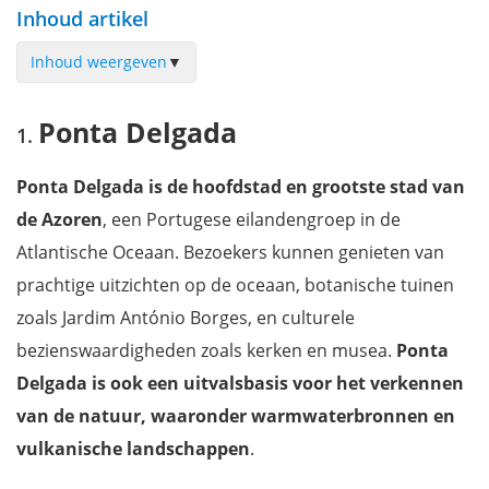
Inhoud artikel
Inhoud weergeven
▼
Ponta Delgada
Ponta Delgada
Furnas
Nordeste
Ponta Delgada is de hoofdstad en grootste stad van
Ribeira Grande
de Azoren
, een Portugese eilandengroep in de
Sete Cidades
Atlantische Oceaan. Bezoekers kunnen genieten van
Mis niets op de Azoren met onze gratis reisgids!
prachtige uitzichten op de oceaan, botanische tuinen
zoals Jardim António Borges, en culturele
bezienswaardigheden zoals kerken en musea.
Ponta
Delgada is ook een uitvalsbasis voor het verkennen
van de natuur, waaronder warmwaterbronnen en
vulkanische landschappen
.