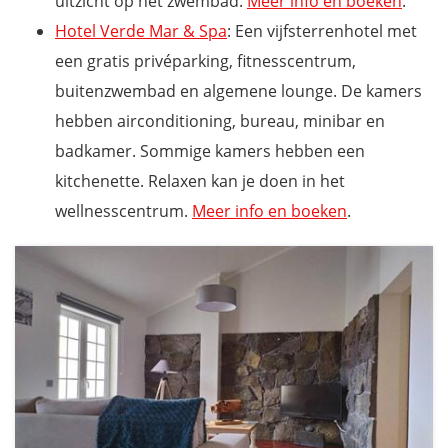
uitzicht op het zwembad.
Meer info en boeken
.
Hotel Verde Mar & Spa
: Een vijfsterrenhotel met
een gratis privéparking, fitnesscentrum,
buitenzwembad en algemene lounge. De kamers
hebben airconditioning, bureau, minibar en
badkamer. Sommige kamers hebben een
kitchenette. Relaxen kan je doen in het
wellnesscentrum.
Meer info en boeken
.