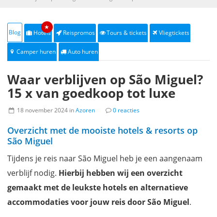
★
Blog
Hotels
Reispromos
Tours & tickets
Vliegtickets
Camper huren
Auto huren
Waar verblijven op São Miguel?
15 x van goedkoop tot luxe
18 november 2024 in
Azoren
0 reacties
Overzicht met de mooiste hotels & resorts op
São Miguel
Tijdens je reis naar São Miguel heb je een aangenaam
verblijf nodig.
Hierbij hebben wij een overzicht
gemaakt met de leukste hotels en alternatieve
accommodaties voor jouw reis door São Miguel
.