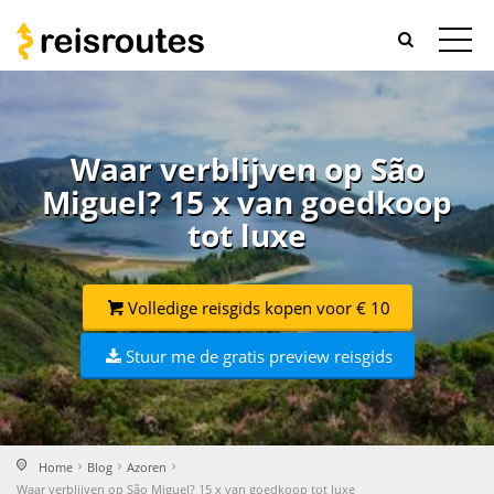
Waar verblijven op São
Miguel? 15 x van goedkoop
tot luxe
Volledige reisgids kopen voor € 10
Stuur me de gratis preview reisgids
Home
Blog
Azoren
Waar verblijven op São Miguel? 15 x van goedkoop tot luxe