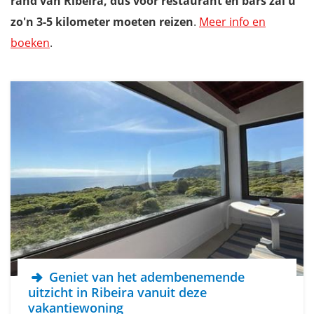
rand van Ribeira, dus voor restaurant en bars zal u
zo'n 3-5 kilometer moeten reizen
.
Meer info en
boeken
.
Geniet van het adembenemende
uitzicht in Ribeira vanuit deze
vakantiewoning