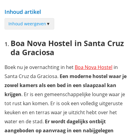
Inhoud artikel
Inhoud weergeven
▼
Boa Nova Hostel in Santa Cruz da Graciosa
Boa Nova Hostel in Santa Cruz
Inatel Graciosa in Santa Cruz da Graciosa
da Graciosa
Casa do Paúl in Santa Cruz da Graciosa
Bettencourt House in Santa Cruz da Graciosa
Boek nu je overnachting in het
Boa Nova Hostel
in
Boina de Vento in Praia
Santa Cruz da Graciosa.
Een moderne hostel waar je
Portas do Ilhéu in Praia
zowel kamers als een bed in een slaapzaal kan
Moinho Mó da Praia in Lagoa
krijgen
. Er is een gemeenschappelijke lounge waar je
Casa do Padre in Ribeira
tot rust kan komen. Er is ook een volledig uitgeruste
Mountain Cottage Graciosa Azores
keuken en en terras waar je uitzicht hebt over het
Casa de Campo Rocio do Mar in Vitoria
water en de stad.
Er wordt dagelijks ontbijt
Mis niets op de Azoren met onze gratis reisgids!
aangeboden op aanvraag in een nabijgelegen