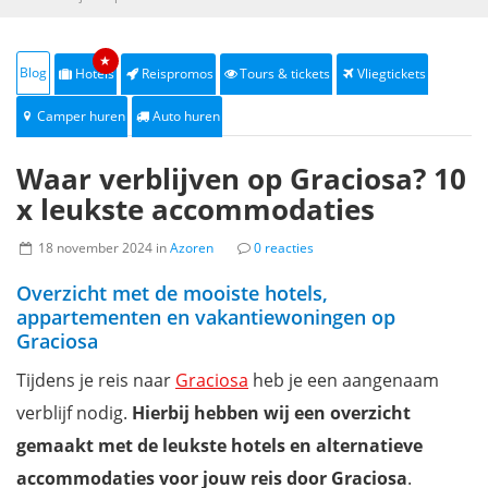
★
Blog
Hotels
Reispromos
Tours & tickets
Vliegtickets
Camper huren
Auto huren
Waar verblijven op Graciosa? 10
x leukste accommodaties
18 november 2024 in
Azoren
0 reacties
Overzicht met de mooiste hotels,
appartementen en vakantiewoningen op
Graciosa
Tijdens je reis naar
Graciosa
heb je een aangenaam
verblijf nodig.
Hierbij hebben wij een overzicht
gemaakt met de leukste hotels en alternatieve
accommodaties voor jouw reis door Graciosa
.