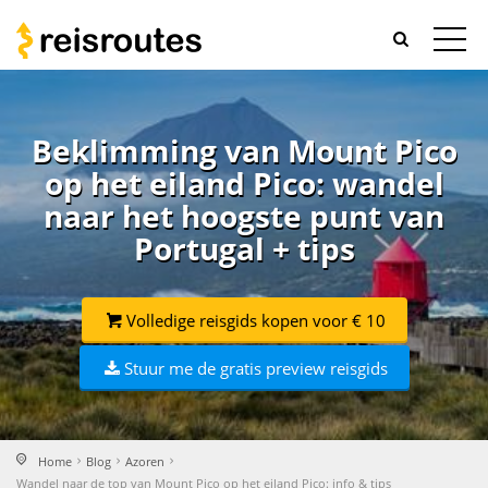
Beklimming van Mount Pico
op het eiland Pico: wandel
naar het hoogste punt van
Portugal + tips
Volledige reisgids kopen voor € 10
Stuur me de gratis preview reisgids
Home
Blog
Azoren
Wandel naar de top van Mount Pico op het eiland Pico: info & tips