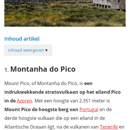
Inhoud artikel
Inhoud weergeven
▼
Montanha do Pico
Montanha do Pico
Wandeling naar de top van Mount Pico
Wanneer kan je Mount Pico beklimmen?
Mount Pico, of Montanha do Pico, is
een
Nachtwandeling op de vulkaan
indrukwekkende stratovulkaan op het eiland Pico
Info & tips voor het beklimmen van Mount Pico
in de
Azoren
. Met een hoogte van 2.351 meter is
Waar overnachten op het eiland Pico?
Mount Pico de hoogste berg van
Portugal
en de
Ontdek nog meer van het eiland Pico
derde hoogste vulkaan die op een eiland in de
Filmpje: Sfeerbeelden van de Mount Pico beklimming
Atlantische Oceaan ligt, na de vulkanen van
Tenerife
en