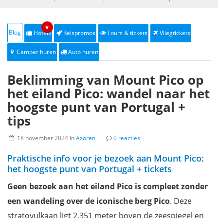
★
Blog
Hotels
Reispromos
Tours & tickets
Vliegtickets
Camper huren
Auto huren
Beklimming van Mount Pico op
het eiland Pico: wandel naar het
hoogste punt van Portugal +
tips
18 november 2024 in
Azoren
0 reacties
Praktische info voor je bezoek aan Mount Pico:
het hoogste punt van Portugal + tickets
Geen bezoek aan het eiland Pico is compleet zonder
een wandeling over de iconische berg Pico
. Deze
stratovulkaan ligt 2.351 meter boven de zeespiegel en