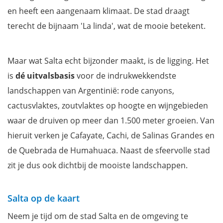
Tren a las Nubes (Trein naar de Wolken)
en heeft een aangenaam klimaat. De stad draagt
Salinas Grandes
terecht de bijnaam 'La linda', wat de mooie betekent.
La Recta del Tin-Tin
Waar overnachten in Salta?
Maar wat Salta echt bijzonder maakt, is de ligging. Het
Mis niets tijdens je verblijf met onze reisgids Argentinië
is
dé uitvalsbasis
voor de indrukwekkendste
landschappen van Argentinië: rode canyons,
cactusvlaktes, zoutvlaktes op hoogte en wijngebieden
waar de druiven op meer dan 1.500 meter groeien. Van
hieruit verken je Cafayate, Cachi, de Salinas Grandes en
de Quebrada de Humahuaca. Naast de sfeervolle stad
zit je dus ook dichtbij de mooiste landschappen.
Salta op de kaart
Neem je tijd om de stad Salta en de omgeving te