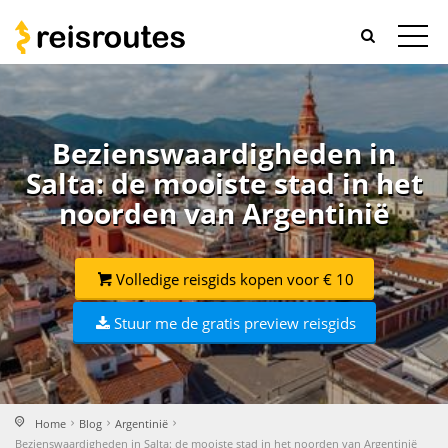
Bezienswaardigheden in
Salta: de mooiste stad in het
noorden van Argentinië
Volledige reisgids kopen voor € 10
Stuur me de gratis preview reisgids
Home
Blog
Argentinië
Bezienswaardigheden in Salta: de mooiste stad in het noorden van Argentinië