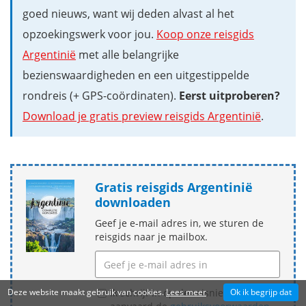
goed nieuws, want wij deden alvast al het
opzoekingswerk voor jou.
Koop onze reisgids
Argentinië
met alle belangrijke
bezienswaardigheden en een uitgestippelde
rondreis (+ GPS-coördinaten).
Eerst uitproberen?
Download je gratis preview reisgids Argentinië
.
Gratis reisgids Argentinië
downloaden
Geef je e-mail adres in, we sturen de
reisgids naar je mailbox.
Deze website maakt gebruik van cookies.
Lees meer
Ok ik begrijp dat
Ik schrijf in op de reisnieuwsbrief en