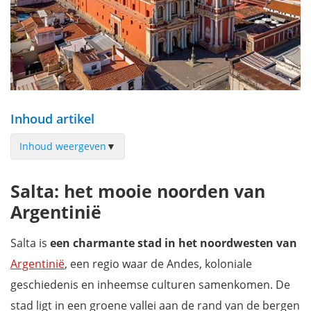
Inhoud artikel
Inhoud weergeven
▼
Plaza 9 de Julio
Salta: het mooie noorden van
Catedral Basílica de Salta
Argentinië
Sfeervol centrum
Plaza España
Salta is
een charmante stad in het noordwesten van
Cerro San Bernardo & Teleférico
Argentinië
, een regio waar de Andes, koloniale
Mercado San Miguel
geschiedenis en inheemse culturen samenkomen. De
Museo de Arqueología de Alta Montaña (MAAM)
stad ligt in een groene vallei aan de rand van de bergen