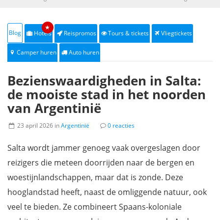
★
Blog
Hotels
Reispromos
Tours & tickets
Vliegtickets
Camper huren
Auto huren
Bezienswaardigheden in Salta:
de mooiste stad in het noorden
van Argentinië
23 april 2026 in
Argentinië
0 reacties
Salta wordt jammer genoeg vaak overgeslagen door
reizigers die meteen doorrijden naar de bergen en
woestijnlandschappen, maar dat is zonde. Deze
hooglandstad heeft, naast de omliggende natuur, ook
veel te bieden. Ze combineert Spaans-koloniale