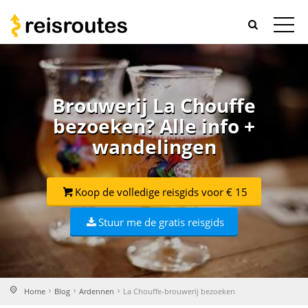
Brouwerij La Chouffe
bezoeken? Alle info +
wandelingen
Koop de volledige reisgids voor € 15
Stuur me de gratis reisgids
Home
Blog
Ardennen
La Chouffe-brouwerij bezoeken