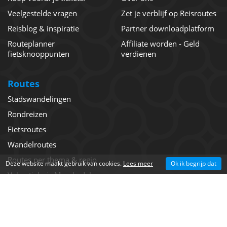
Veelgestelde vragen
Zet je verblijf op Reisroutes
Reisblog & inspiratie
Partner downloadplatform
Routeplanner
Affiliate worden - Geld
fietsknooppunten
verdienen
Routes
Stadswandelingen
Rondreizen
Fietsroutes
Wandelroutes
Routes per thema & regio
Deze website maakt gebruik van cookies.
Lees meer
Ok ik begrijp dat
Vakantiehuis Maarkedal
©
The Media Bay
- Reisroutes 2026 -
Algemene voorwaarden
-
Privacy
-
Cookie
-
Disclaimer
-
Nieuwsbrief
-
Sitemap
-
Contact