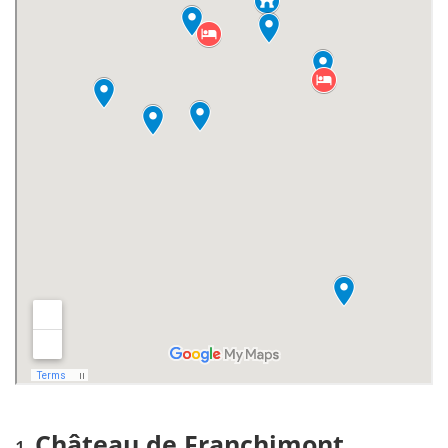
War Memorial in Theux
Grotten van Remouchamps
Spa
Waar overnachten in en rond Theux?
Mis niets met onze reisgids Belgische Ardennen
Château de Franchimont