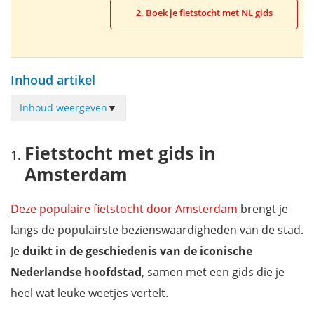
2. Boek je fietstocht met NL gids
Inhoud artikel
Inhoud weergeven
▼
Fietstocht met gids in Amsterdam
Fietstocht met gids in
Verken Amsterdam met een fatbike
Amsterdam
Fietstocht langs de indrukwekkende architectuur
Fietstocht langs verborgen plekjes in Amsterdam
Deze populaire fietstocht door Amsterdam
brengt je
Kindvriendelijke fietsroute door Amsterdam
langs de populairste bezienswaardigheden van de stad.
Fietstour door het platteland
Je
duikt in de geschiedenis van de iconische
Langs de windmolens van de Zaanse Schans met de fiets
Nederlandse hoofdstad
, samen met een gids die je
Kleurrijke fietstocht langs de tulpenvelden
heel wat leuke weetjes vertelt.
Huur zelf je fiets in Amsterdam