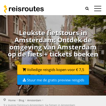
Leukste fietstours in
Amsterdam: Ontdek de
omgeving van Amsterdam
op de fiets + tickets boeken
Volledige reisgids kopen voor € 7,5
Stuur me de gratis preview reisgids
Home
Blog
Amsterdam
9 x leukste fietstours Amsterdam: Ga fietsen in Amsterdam