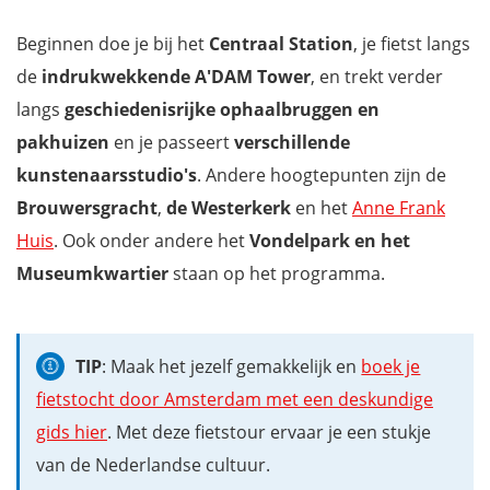
Wil jij ook niets missen tijdens jouw verblijf in Amsterdam?
Beginnen doe je bij het
Centraal Station
, je fietst langs
de
indrukwekkende A'DAM Tower
, en trekt verder
langs
geschiedenisrijke ophaalbruggen en
pakhuizen
en je passeert
verschillende
kunstenaarsstudio's
. Andere hoogtepunten zijn de
Brouwersgracht
,
de Westerkerk
en het
Anne Frank
Huis
. Ook onder andere het
Vondelpark en het
Museumkwartier
staan op het programma.
TIP
: Maak het jezelf gemakkelijk en
boek je
fietstocht door Amsterdam met een deskundige
gids hier
. Met deze fietstour ervaar je een stukje
van de Nederlandse cultuur.