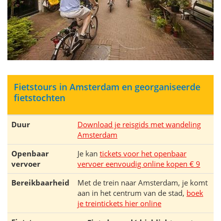
Fietstours in Amsterdam en georganiseerde
fietstochten
Duur
Download je reisgids met wandeling
Amsterdam
Openbaar
Je kan
tickets voor het openbaar
vervoer
vervoer eenvoudig online kopen € 9
Bereikbaarheid
Met de trein naar Amsterdam, je komt
aan in het centrum van de stad,
boek
je treintickets hier online