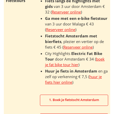
Fietstours
Fiets langs dé highlights met
gids
van 3 uur door Amsterdam €
32 (
Reserveer online
)
Ga mee met een e-bike fietstour
van 3 uur door Malaga € 43
(
Reserveer online
)
Fietstocht Amsterdam met
bierfiets
, plezier en vertier op de
fiets € 45 (
Reserveer online
)
City Highlights
Electric Fat Bike
Tour
door Amsterdam € 34 (
boek
je fat bike tour hier
)
Huur je fiets in Amsterdam
en ga
zelf op verkenning € 7,5 (
huur je
fiets hier online
)
1. Boek je fietstocht Amsterdam