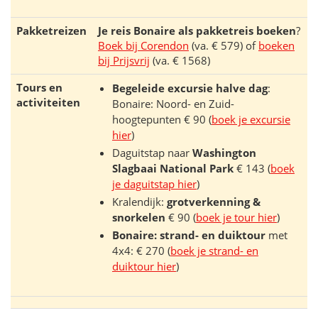
Pakketreizen
Je reis Bonaire als pakketreis boeken
?
Boek bij Corendon
(va. € 579) of
boeken
bij Prijsvrij
(va. € 1568)
Tours en
Begeleide excursie halve dag
:
activiteiten
Bonaire: Noord- en Zuid-
hoogtepunten € 90 (
boek je excursie
hier
)
Daguitstap naar
Washington
Slagbaai National Park
€ 143 (
boek
je daguitstap hier
)
Kralendijk:
grotverkenning &
snorkelen
€ 90 (
boek je tour hier
)
Bonaire: strand- en duiktour
met
4x4: € 270 (
boek je strand- en
duiktour hier
)