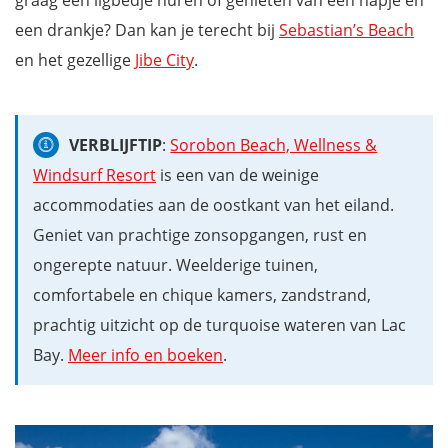
graag een ligbedje huren of genieten van een hapje en
een drankje? Dan kan je terecht bij
Sebastian’s Beach
en het gezellige
Jibe City
.
VERBLIJFTIP
:
Sorobon Beach, Wellness &
Windsurf Resort
is een van de weinige
accommodaties aan de oostkant van het eiland.
Geniet van prachtige zonsopgangen, rust en
ongerepte natuur. Weelderige tuinen,
comfortabele en chique kamers, zandstrand,
prachtig uitzicht op de turquoise wateren van Lac
Bay.
Meer info en boeken
.