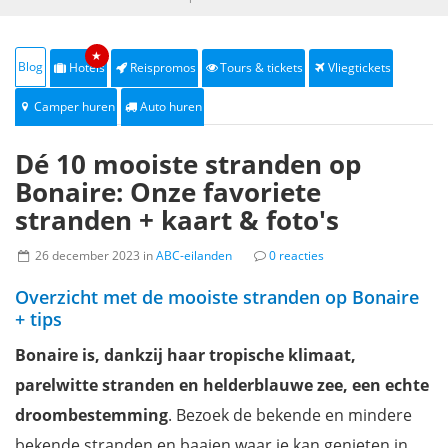
★
Blog
Hotels
Reispromos
Tours & tickets
Vliegtickets
Camper huren
Auto huren
Dé 10 mooiste stranden op
Bonaire: Onze favoriete
stranden + kaart & foto's
26 december 2023 in
ABC-eilanden
0 reacties
Overzicht met de mooiste stranden op Bonaire
+ tips
Bonaire is, dankzij haar tropische klimaat,
parelwitte stranden en helderblauwe zee, een echte
droombestemming
. Bezoek de bekende en mindere
bekende stranden en baaien waar je kan genieten in