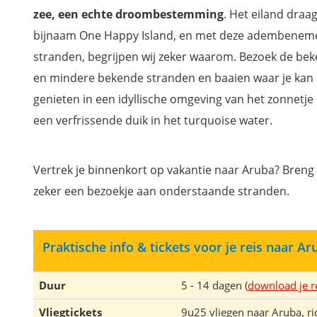
zee, een echte droombestemming
. Het eiland draa
bijnaam One Happy Island, en met deze adembene
stranden, begrijpen wij zeker waarom. Bezoek de be
en mindere bekende stranden en baaien waar je kan
genieten in een idyllische omgeving van het zonnetje
een verfrissende duik in het turquoise water.
Vertrek je binnenkort op vakantie naar Aruba? Breng
zeker een bezoekje aan onderstaande stranden.
Praktische info & tickets voor je reis naar Ar
Duur
5 - 14 dagen (
download je r
Vliegtickets
9u25 vliegen naar Aruba, ric