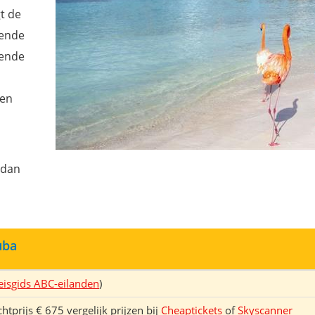
gt de
mende
kende
 en
 dan
uba
eisgids ABC-eilanden
)
htprijs € 675 vergelijk prijzen bij
Cheaptickets
of
Skyscanner