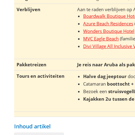
Verblijven
Aan te raden verblijven op A
Boardwalk Boutique Hot
Azure Beach Residences
Wonders Boutique Hotel
MVC Eagle Beach
(familie
Divi Village All Inclusive 
Pakketreizen
Je reis naar Aruba als pa
Tours en activiteiten
Halve dag jeeptour
doo
Catamaran
boottocht +
Bezoek een
struisvogel
Kajakken 2u tussen d
Inhoud artikel