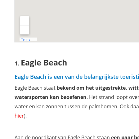
Flamingo Beach - Renaissance Island
Waar overnachten op Aruba?
Filmpje: Droom alvast over een vakantie op Aruba
Download onze gratis reisgids ABC-eilanden
Eagle Beach
Eagle Beach is een van de belangrijkste toerist
Eagle Beach staat
bekend om het uitgestrekte, witt
watersporten kan beoefenen
. Het strand loopt ov
water en kan zonnen tussen de palmbomen. Ook daar 
hier
).
Aan de noordkant van Eagle Beach staan
een paar b