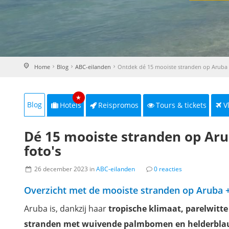
Home
Blog
ABC-eilanden
Ontdek dé 15 mooiste stranden op Aruba
★
Blog
Hotels
Reispromos
Tours & tickets
V
Dé 15 mooiste stranden op Aru
foto's
26 december 2023 in
ABC-eilanden
0 reacties
Overzicht met de mooiste stranden op Aruba +
Aruba is, dankzij haar
tropische klimaat, parelwitte
stranden met wuivende palmbomen en helderbl