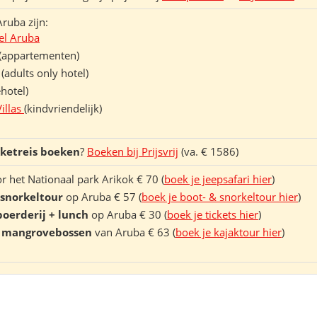
ruba zijn:
el Aruba
(appartementen)
(adults only hotel)
hotel)
Villas
(kindvriendelijk)
kketreis boeken
?
Boeken bij Prijsvrij
(va. € 1586)
r het Nationaal park Arikok € 70 (
boek je jeepsafari hier
)
 snorkeltour
op Aruba € 57 (
boek je boot- & snorkeltour hier
)
boerderij + lunch
op Aruba € 30 (
boek je tickets hier
)
e mangrovebossen
van Aruba € 63 (
boek je kajaktour hier
)