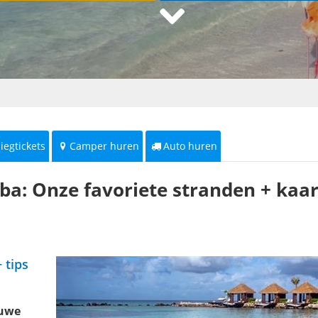
liegtickets
Camper huren
Auto huren
ba: Onze favoriete stranden + kaar
 tips
auwe