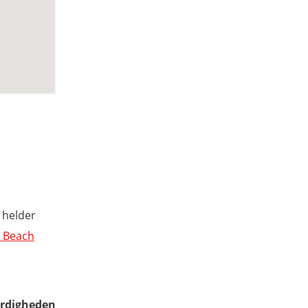
 helder
e Beach
ardigheden