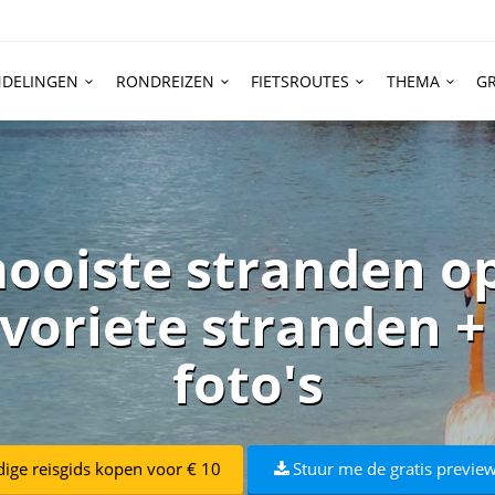
DELINGEN
RONDREIZEN
FIETSROUTES
THEMA
GR
ooiste stranden o
voriete stranden +
foto's
dige reisgids kopen voor € 10
Stuur me de gratis preview